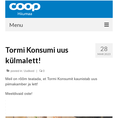
Menu
COOP HIIUMAA
28
Tormi Konsumi uus
Kontakt
MAR 2023
külmalett!
Liikmed
Ajalugu
posted in:
Uudised
|
0
Meil on rõõm teatada, et Tormi Konsumit kaunistab uus
KAUPLUSED
piimakamber ja lett!
EHITUSKESKUS
Meeldivaid oste!
KAUBAMAJA
KAMPAANIAD