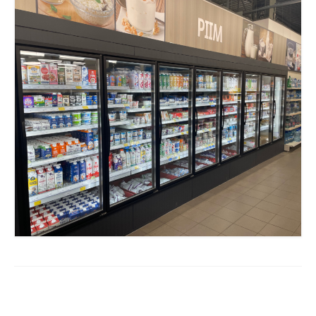
COOP KLIENDIKAART
KINKEKAART
PAKUME TÖÖD
HIIUMAA KÖÖK JA PAGAR
MEIE PANUS