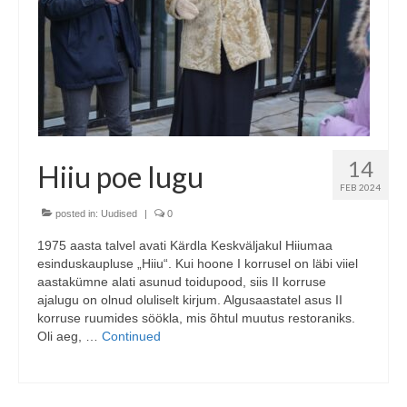
COOP KLIENDIKAART
KINKEKAART
PAKUME TÖÖD
HIIUMAA KÖÖK JA PAGAR
14
Hiiu poe lugu
MEIE PANUS
FEB 2024
posted in:
Uudised
|
0
1975 aasta talvel avati Kärdla Keskväljakul Hiiumaa
esinduskaupluse „Hiiu“. Kui hoone I korrusel on läbi viiel
aastakümne alati asunud toidupood, siis II korruse
ajalugu on olnud oluliselt kirjum. Algusaastatel asus II
korruse ruumides söökla, mis õhtul muutus restoraniks.
Oli aeg, …
Continued