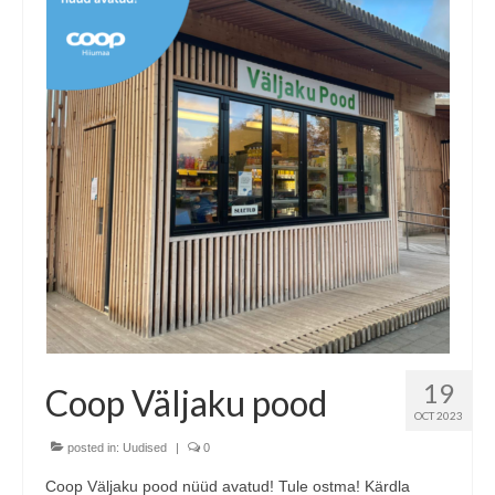
19
Coop Väljaku pood
OCT 2023
posted in:
Uudised
|
0
Coop Väljaku pood nüüd avatud! Tule ostma! Kärdla