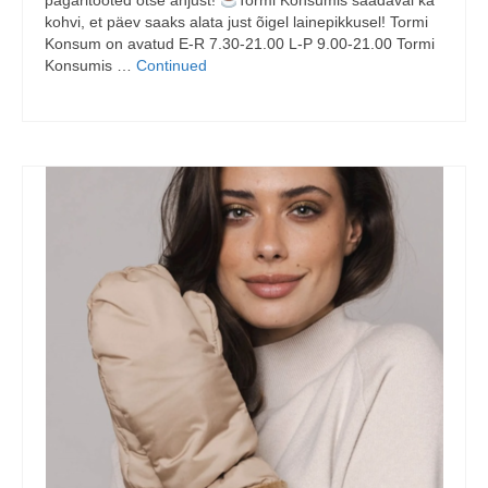
pagaritooted otse ahjust!
Tormi Konsumis saadaval ka
kohvi, et päev saaks alata just õigel lainepikkusel! Tormi
Konsum on avatud E-R 7.30-21.00 L-P 9.00-21.00 Tormi
Konsumis …
Continued