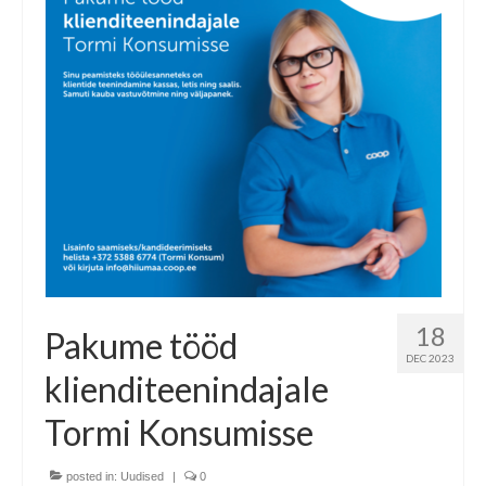
18
Pakume tööd
DEC 2023
klienditeenindajale
Tormi Konsumisse
posted in:
Uudised
|
0