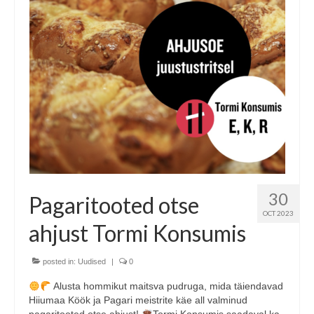
30
Pagaritooted otse
OCT 2023
ahjust Tormi Konsumis
posted in:
Uudised
|
0
Alusta hommikut maitsva pudruga, mida täiendavad
Hiiumaa Köök ja Pagari meistrite käe all valminud