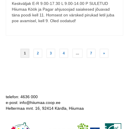
Keskväljak E-R 9.00-17.30 L 9.00-14.00 P SULETUD
Hiiumaa Köök ja Pagar ahjusoojad saiakesed jõuavad
täna poodi kell 11. Homsest on värsked pirukad letil juba
poe avamisel, kell 9. Oled oodatud!
Posts
1
2
3
4
…
7
»
pagination
telefon: 4636 000
e-post: info@hiiumaa.coop.ee
Heltermaa mnt. 16, 92414 Kärdla, Hiiumaa