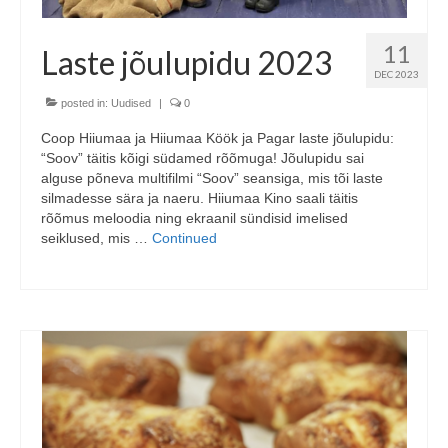
11
Laste jõulupidu 2023
DEC 2023
posted in:
Uudised
|
0
Coop Hiiumaa ja Hiiumaa Köök ja Pagar laste jõulupidu:
“Soov” täitis kõigi südamed rõõmuga! Jõulupidu sai
alguse põneva multifilmi “Soov” seansiga, mis tõi laste
silmadesse sära ja naeru. Hiiumaa Kino saali täitis
rõõmus meloodia ning ekraanil sündisid imelised
seiklused, mis …
Continued