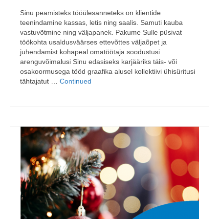
Sinu peamisteks tööülesanneteks on klientide
teenindamine kassas, letis ning saalis. Samuti kauba
vastuvõtmine ning väljapanek. Pakume Sulle püsivat
töökohta usaldusväärses ettevõttes väljaõpet ja
juhendamist kohapeal omatöötaja soodustusi
arenguvõimalusi Sinu edasiseks karjääriks täis- või
osakoormusega tööd graafika alusel kollektiivi ühisüritusi
tähtajatut …
Continued