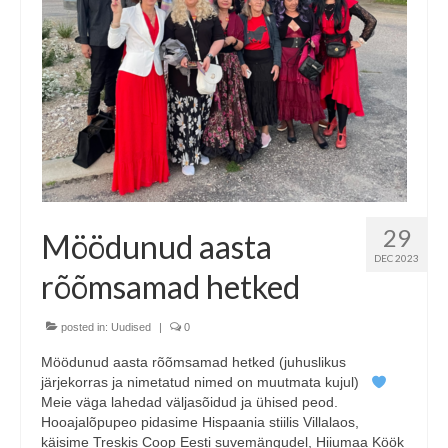
29
Möödunud aasta
DEC 2023
rõõmsamad hetked
posted in:
Uudised
|
0
Möödunud aasta rõõmsamad hetked (juhuslikus
järjekorras ja nimetatud nimed on muutmata kujul)
Meie väga lahedad väljasõidud ja ühised peod.
Hooajalõpupeo pidasime Hispaania stiilis Villalaos,
käisime Treskis Coop Eesti suvemängudel, Hiiumaa Köök