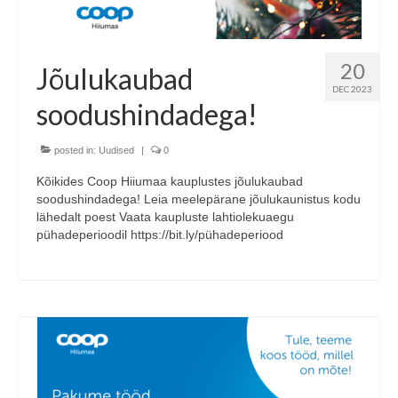
20
Jõulukaubad
DEC 2023
soodushindadega!
posted in:
Uudised
|
0
Kõikides Coop Hiiumaa kauplustes jõulukaubad
soodushindadega! Leia meelepärane jõulukaunistus kodu
lähedalt poest Vaata kaupluste lahtiolekuaegu
pühadeperioodil https://bit.ly/pühadeperiood