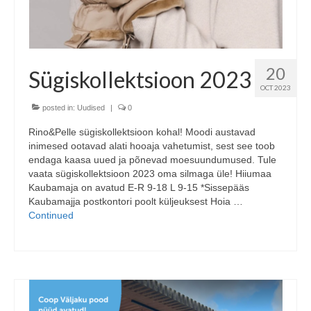
20
Sügiskollektsioon 2023
OCT 2023
posted in:
Uudised
|
0
Rino&Pelle sügiskollektsioon kohal! Moodi austavad
inimesed ootavad alati hooaja vahetumist, sest see toob
endaga kaasa uued ja põnevad moesuundumused. Tule
vaata sügiskollektsioon 2023 oma silmaga üle! Hiiumaa
Kaubamaja on avatud E-R 9-18 L 9-15 *Sissepääs
Kaubamajja postkontori poolt küljeuksest Hoia …
Continued