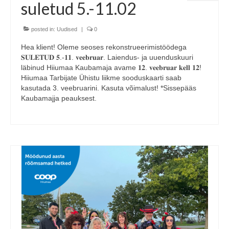
suletud 5.-11.02
posted in:
Uudised
|
0
Hea klient! Oleme seoses rekonstrueerimistöödega
𝐒𝐔𝐋𝐄𝐓𝐔𝐃 𝟓.-𝟏𝟏. 𝐯𝐞𝐞𝐛𝐫𝐮𝐚𝐫. Laiendus- ja uuenduskuuri
läbinud Hiiumaa Kaubamaja avame 𝟏𝟐. 𝐯𝐞𝐞𝐛𝐫𝐮𝐚𝐫 𝐤𝐞𝐥𝐥 𝟏𝟐!
Hiiumaa Tarbijate Ühistu liikme sooduskaarti saab
kasutada 3. veebruarini. Kasuta võimalust! *Sissepääs
Kaubamajja peauksest.