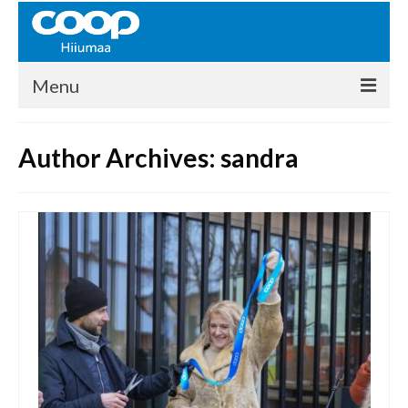
Menu
COOP HIIUMAA
Author Archives: sandra
Kontakt
Liikmed
Ajalugu
KAUPLUSED
EHITUSKESKUS
KAUBAMAJA
KAMPAANIAD