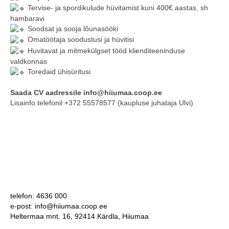
Tervise- ja spordikulude hüvitamist kuni 400€ aastas, sh
hambaravi
Soodsat ja sooja lõunasööki
Omatöötaja soodustusi ja hüvitisi
Huvitavat ja mitmekülgset tööd klienditeeninduse
valdkonnas
Toredaid ühisüritusi
Saada CV aadressile info@hiiumaa.coop.ee
Lisainfo telefonil +372 55578577 (kaupluse juhataja Ulvi)
telefon: 4636 000
e-post: info@hiiumaa.coop.ee
Heltermaa mnt. 16, 92414 Kärdla, Hiiumaa