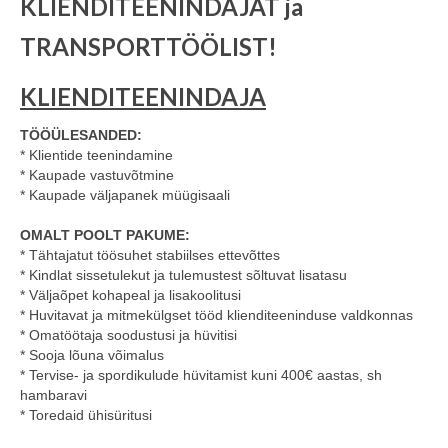
KLIENDITEENINDAJAT ja
TRANSPORTTÖÖLIST!
KLIENDITEENINDAJA
TÖÖÜLESANDED:
* Klientide teenindamine
* Kaupade vastuvõtmine
* Kaupade väljapanek müügisaali
OMALT POOLT PAKUME:
* Tähtajatut töösuhet stabiilses ettevõttes
* Kindlat sissetulekut ja tulemustest sõltuvat lisatasu
* Väljaõpet kohapeal ja lisakoolitusi
* Huvitavat ja mitmekülgset tööd klienditeeninduse valdkonnas
* Omatöötaja soodustusi ja hüvitisi
* Sooja lõuna võimalus
* Tervise- ja spordikulude hüvitamist kuni 400€ aastas, sh
hambaravi
* Toredaid ühisüritusi