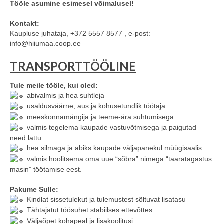
Tööle asumine esimesel võimalusel!
Kontakt:
Kaupluse juhataja, +372 5557 8577 , e-post:
info@hiiumaa.coop.ee
TRANSPORTTÖÖLINE
Tule meile tööle, kui oled:
abivalmis ja hea suhtleja
usaldusväärne, aus ja kohusetundlik töötaja
meeskonnamängija ja teeme-ära suhtumisega
valmis tegelema kaupade vastuvõtmisega ja paigutad
need lattu
hea silmaga ja abiks kaupade väljapanekul müügisaalis
valmis hoolitsema oma uue “sõbra” nimega “taaratagastus
masin” töötamise eest.
Pakume Sulle:
Kindlat sissetulekut ja tulemustest sõltuvat lisatasu
Tähtajatut töösuhet stabiilses ettevõttes
Väljaõpet kohapeal ja lisakoolitusi