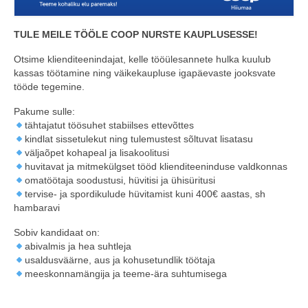
COOP KLIENDIKAART
TULE MEILE TÖÖLE COOP NURSTE KAUPLUSESSE!
KINKEKAART
Otsime klienditeenindajat, kelle tööülesannete hulka kuulub
kassas töötamine ning väikekaupluse igapäevaste jooksvate
PAKUME TÖÖD
tööde tegemine.
HIIUMAA KÖÖK JA PAGAR
Pakume sulle:
tähtajatut töösuhet stabiilses ettevõttes
MEIE PANUS
kindlat sissetulekut ning tulemustest sõltuvat lisatasu
väljaõpet kohapeal ja lisakoolitusi
huvitavat ja mitmekülgset tööd klienditeeninduse valdkonnas
omatöötaja soodustusi, hüvitisi ja ühisüritusi
tervise- ja spordikulude hüvitamist kuni 400€ aastas, sh
hambaravi
Sobiv kandidaat on:
abivalmis ja hea suhtleja
usaldusväärne, aus ja kohusetundlik töötaja
meeskonnamängija ja teeme-ära suhtumisega