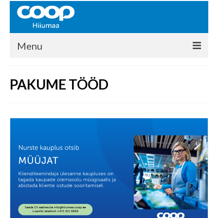
Menu
COOP HIIUMAA
PAKUME TÖÖD
Kontakt
Liikmed
Ajalugu
KAUPLUSED
EHITUSKESKUS
KAUBAMAJA
KAMPAANIAD