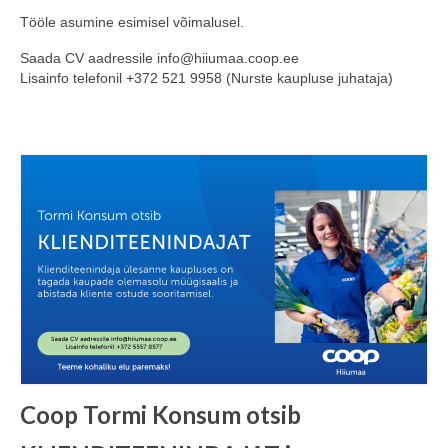
Tööle asumine esimisel võimalusel.
Saada CV aadressile info@hiiumaa.coop.ee
Lisainfo telefonil +372 521 9958 (Nurste kaupluse juhataja)
Coop Tormi Konsum otsib