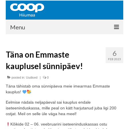
Menu
COOP HIIUMAA
6
Täna on Emmaste
Kontakt
FEB 2023
kauplusel sünnipäev!
Liikmed
Ajalugu
posted in:
Uudised
|
0
Täna tähistab oma sünnipäeva meie imearmas Emmaste
KAUPLUSED
kauplus!
EHITUSKESKUS
Eelmise nädala neljapäeval sai kauplus endale
iseteeninduskassa, mille peal on kätt harjutanud juba ligi 200
KAUBAMAJA
ostjat. Meil on selle üle väga hea meel!
Kõikide 02 – 06. veebruarini iseteeninduskassas ostu
KAMPAANIAD