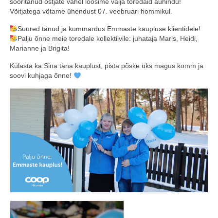
sooritanud ostjate vahel loosime välja toredaid auhindu!
Võitjatega võtame ühendust 07. veebruari hommikul.
COOP KLIENDIKAART
Suured tänud ja kummardus Emmaste kaupluse klientidele!
KINKEKAART
Palju õnne meie toredale kollektiivile: juhataja Maris, Heidi,
Marianne ja Brigita!
PAKUME TÖÖD
Külasta ka Sina täna kauplust, pista põske üks magus komm ja
HIIUMAA KÖÖK JA PAGAR
soovi kuhjaga õnne!
MEIE PANUS