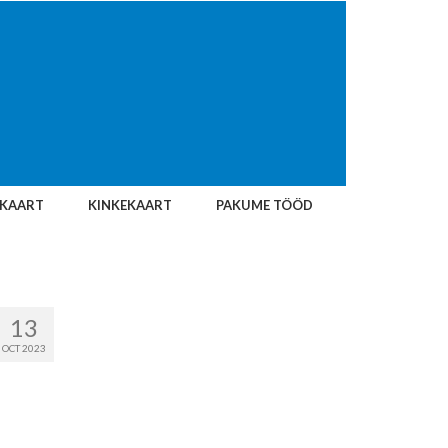
IKAART
KINKEKAART
PAKUME TÖÖD
13
OCT 2023