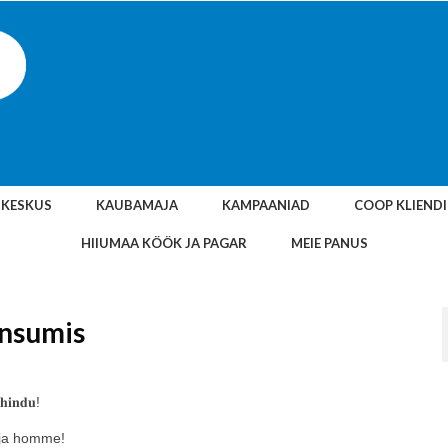
SKESKUS
KAUBAMAJA
KAMPAANIAD
COOP KLIEND
HIIUMAA KÖÖK JA PAGAR
MEIE PANUS
nsumis
𝐡𝐢𝐧𝐝𝐮!
a ja homme!