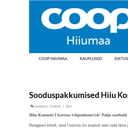
COOP HIIUMAA
KAUPLUSED
EHITU
Sooduspakkumised Hiiu Ko
posted in:
Uudised
|
0
𝐇𝐢𝐢𝐮 𝐊𝐨𝐧𝐬𝐮𝐦𝐢 𝐈 𝐤𝐨𝐫𝐫𝐮𝐬𝐞 𝐭ü𝐡𝐣𝐞𝐧𝐝𝐮𝐬𝐦üü𝐤! 𝐏𝐚𝐥𝐣𝐮 𝐬𝐨𝐨𝐝𝐬𝐚𝐢𝐝 
Reageeri kiirelt, sest I korrus on avatud veel vaid tän