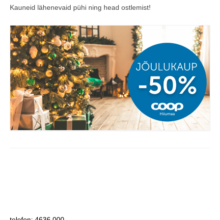
Kauneid lähenevaid pühi ning head ostlemist!
COOP KLIENDIKAART
KINKEKAART
PAKUME TÖÖD
HIIUMAA KÖÖK JA PAGAR
MEIE PANUS
telefon: 4636 000