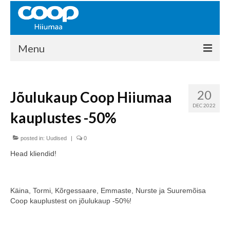
Menu
COOP HIIUMAA
20
Jõulukaup Coop Hiiumaa
Kontakt
DEC 2022
kauplustes -50%
Liikmed
Ajalugu
posted in:
Uudised
|
0
Head kliendid!
KAUPLUSED
EHITUSKESKUS
Käina, Tormi, Kõrgessaare, Emmaste, Nurste ja Suuremõisa
Coop kauplustest on jõulukaup -50%!
KAUBAMAJA
KAMPAANIAD