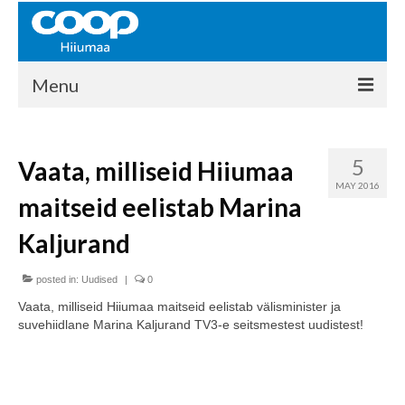
Menu
COOP HIIUMAA
5
Vaata, milliseid Hiiumaa
Kontakt
MAY 2016
maitseid eelistab Marina
Liikmed
Kaljurand
Ajalugu
posted in:
KAUPLUSED
Uudised
|
0
Vaata, milliseid Hiiumaa maitseid eelistab välisminister ja
EHITUSKESKUS
suvehiidlane Marina Kaljurand TV3-e seitsmestest uudistest!
KAUBAMAJA
KAMPAANIAD