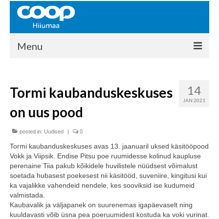
Menu
COOP HIIUMAA
14
Tormi kaubanduskeskuses
Kontakt
JAN 2021
on uus pood
Liikmed
Ajalugu
posted in:
Uudised
|
0
Tormi kaubanduskeskuses avas 13. jaanuaril uksed käsitööpood
KAUPLUSED
Vokk ja Viipsik. Endise Pitsu poe ruumidesse kolinud kaupluse
perenaine Tiia pakub kõikidele huvilistele nüüdsest võimalust
EHITUSKESKUS
soetada hubasest poekesest nii käsitööd, suveniire, kingitusi kui
ka vajalikke vahendeid nendele, kes sooviksid ise kudumeid
KAUBAMAJA
valmistada.
Kaubavalik ja väljapanek on suurenemas igapäevaselt ning
KAMPAANIAD
kuuldavasti võib üsna pea poeruumidest kostuda ka voki vurinat.