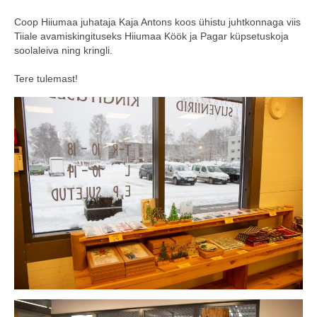
COOP KLIENDIKAART
Coop Hiiumaa juhataja Kaja Antons koos ühistu juhtkonnaga viis
Tiiale avamiskingituseks Hiiumaa Köök ja Pagar küpsetuskoja
KINKEKAART
soolaleiva ning kringli.
PAKUME TÖÖD
Tere tulemast!
HIIUMAA KÖÖK JA PAGAR
MEIE PANUS