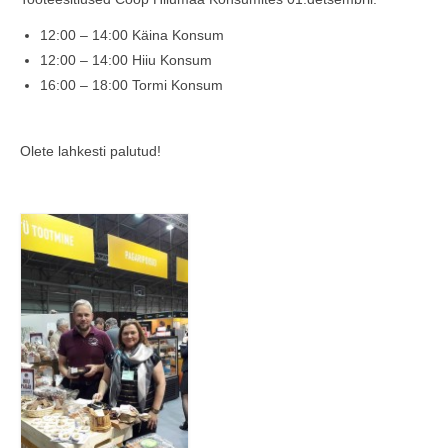
COOP KLIENDIKAART
12:00 – 14:00 Käina Konsum
12:00 – 14:00 Hiiu Konsum
KINKEKAART
16:00 – 18:00 Tormi Konsum
PAKUME TÖÖD
HIIUMAA KÖÖK JA PAGAR
Olete lahkesti palutud!
MEIE PANUS