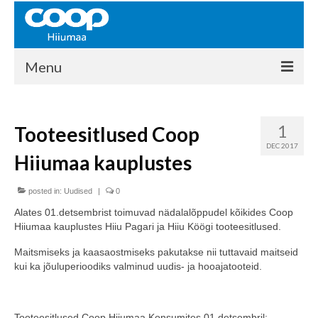
Menu
COOP HIIUMAA
1
Tooteesitlused Coop
Kontakt
DEC 2017
Hiiumaa kauplustes
Liikmed
Ajalugu
posted in:
Uudised
|
0
Alates 01.detsembrist toimuvad nädalalõppudel kõikides Coop
KAUPLUSED
Hiiumaa kauplustes Hiiu Pagari ja Hiiu Köögi tooteesitlused.
EHITUSKESKUS
Maitsmiseks ja kaasaostmiseks pakutakse nii tuttavaid maitseid
kui ka jõuluperioodiks valminud uudis- ja hooajatooteid.
KAUBAMAJA
KAMPAANIAD
Tooteesitlused Coop Hiiumaa Konsumites 01.detsembril: