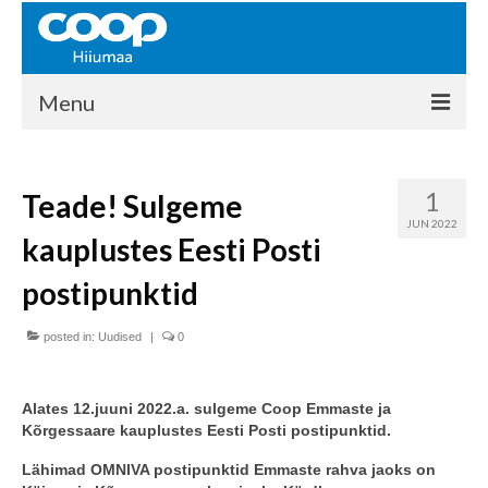
Menu
COOP HIIUMAA
1
Teade! Sulgeme
Kontakt
JUN 2022
kauplustes Eesti Posti
Liikmed
postipunktid
Ajalugu
posted in:
KAUPLUSED
Uudised
|
0
EHITUSKESKUS
Alates 12.juuni 2022.a. sulgeme Coop Emmaste ja
KAUBAMAJA
Kõrgessaare kauplustes Eesti Posti postipunktid.
Lähimad
OMNIVA
postipunktid Emmaste rahva jaoks on
KAMPAANIAD