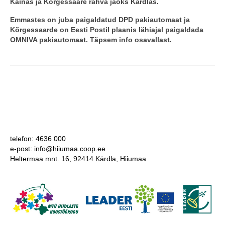
Käinas ja Kõrgessaare rahva jaoks Kärdlas
.
COOP KLIENDIKAART
Emmastes on juba paigaldatud DPD pakiautomaat ja
Kõrgessaarde on Eesti Postil plaanis lähiajal paigaldada
KINKEKAART
OMNIVA pakiautomaat. Täpsem info osavallast.
PAKUME TÖÖD
HIIUMAA KÖÖK JA PAGAR
MEIE PANUS
telefon: 4636 000
e-post: info@hiiumaa.coop.ee
Heltermaa mnt. 16, 92414 Kärdla, Hiiumaa