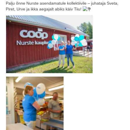
Palju õnne Nurste asendamatule kollektiivile – juhataja Sveta,
COOP KLIENDIKAART
Piret, Urve ja ikka aegajalt abiks käiv Tiiu!
KINKEKAART
PAKUME TÖÖD
HIIUMAA KÖÖK JA PAGAR
MEIE PANUS