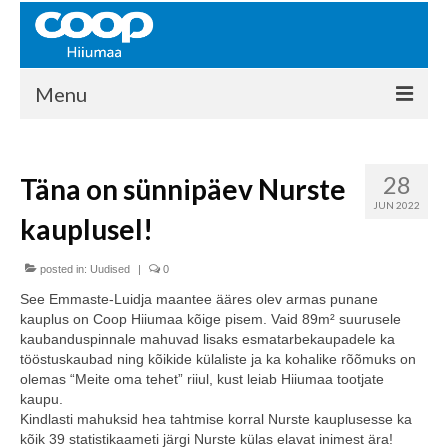
Menu
COOP HIIUMAA
28
Täna on sünnipäev Nurste
Kontakt
JUN 2022
kauplusel!
Liikmed
Ajalugu
posted in:
Uudised
|
0
See Emmaste-Luidja maantee ääres olev armas punane
KAUPLUSED
kauplus on Coop Hiiumaa kõige pisem. Vaid 89m² suurusele
kaubanduspinnale mahuvad lisaks esmatarbekaupadele ka
EHITUSKESKUS
tööstuskaubad ning kõikide külaliste ja ka kohalike rõõmuks on
olemas “Meite oma tehet” riiul, kust leiab Hiiumaa tootjate
KAUBAMAJA
kaupu.
Kindlasti mahuksid hea tahtmise korral Nurste kauplusesse ka
KAMPAANIAD
kõik 39 statistikaameti järgi Nurste külas elavat inimest ära!