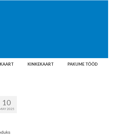
IKAART
KINKEKAART
PAKUME TÖÖD
10
MAY 2025
oduks