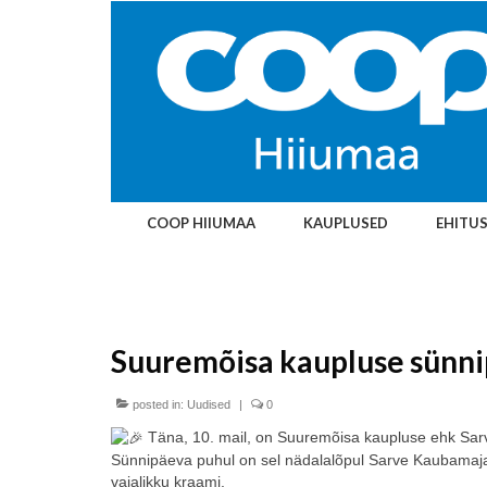
COOP HIIUMAA
KAUPLUSED
EHITU
Suuremõisa kaupluse sünni
posted in:
Uudised
|
0
Täna, 10. mail, on Suuremõisa kaupluse ehk Sar
Sünnipäeva puhul on sel nädalalõpul Sarve Kaubamaja
vajalikku kraami.