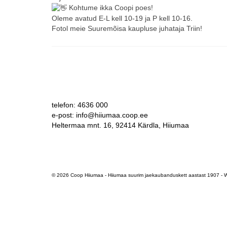
Kohtume ikka Coopi poes!
Oleme avatud E-L kell 10-19 ja P kell 10-16.
Fotol meie Suuremõisa kaupluse juhataja Triin!
telefon: 4636 000
e-post: info@hiiumaa.coop.ee
Heltermaa mnt. 16, 92414 Kärdla, Hiiumaa
© 2026 Coop Hiiumaa - Hiiumaa suurim jaekaubanduskett aastast 1907 -