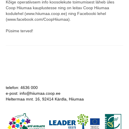
Kõige operatiivsem info koosolekute toimumisest läheb üles
Coop Hiiumaa kauplustesse ning on leitav Coop Hiiumaa
COOP KLIENDIKAART
kodulehel (www.hiiumaa.coop.ee) ning Facebooki lehel
(www.facebook.com/CoopHiiumaa).
KINKEKAART
Püsime terved!
PAKUME TÖÖD
HIIUMAA KÖÖK JA PAGAR
MEIE PANUS
telefon: 4636 000
e-post: info@hiiumaa.coop.ee
Heltermaa mnt. 16, 92414 Kärdla, Hiiumaa