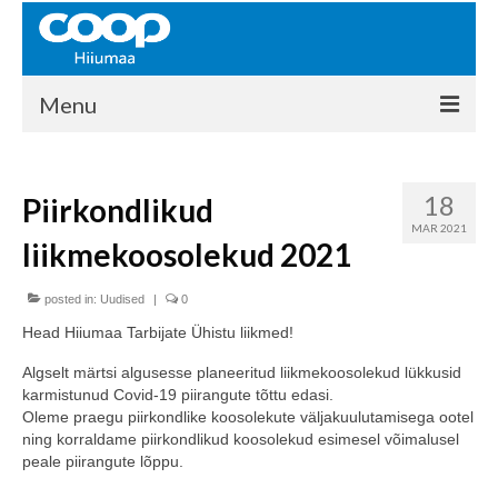
Menu
COOP HIIUMAA
18
Piirkondlikud
Kontakt
MAR 2021
liikmekoosolekud 2021
Liikmed
Ajalugu
posted in:
Uudised
|
0
Head Hiiumaa Tarbijate Ühistu liikmed!
KAUPLUSED
Algselt märtsi algusesse planeeritud liikmekoosolekud lükkusid
EHITUSKESKUS
karmistunud Covid-19 piirangute tõttu edasi.
Oleme praegu piirkondlike koosolekute väljakuulutamisega ootel
KAUBAMAJA
ning korraldame piirkondlikud koosolekud esimesel võimalusel
peale piirangute lõppu.
KAMPAANIAD