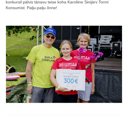
konkursil pälvis tänavu teise koha Karoliine Sinijärv Tormi
Konsumist. Palju-palju õnne!
COOP KLIENDIKAART
KINKEKAART
PAKUME TÖÖD
HIIUMAA KÖÖK JA PAGAR
MEIE PANUS