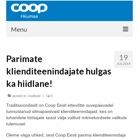
Menu
COOP HIIUMAA
19
Parimate
Kontakt
JUL 2019
klienditeenindajate hulgas
Liikmed
ka hiidlane!
Ajalugu
posted in:
KAUPLUSED
Uudised
|
0
Traditsiooniliselt on Coop Eesti ettevõtte suvepäevadel
EHITUSKESKUS
tunnustanud silmapaistvaid klienditeenindajaid, kes on
tuhandete töötajate seast välja valitud mitmekordsete valikute
KAUBAMAJA
tulemusel.
KAMPAANIAD
Oleme väga uhked, sest Coop Eesti parima klienditeenindaja