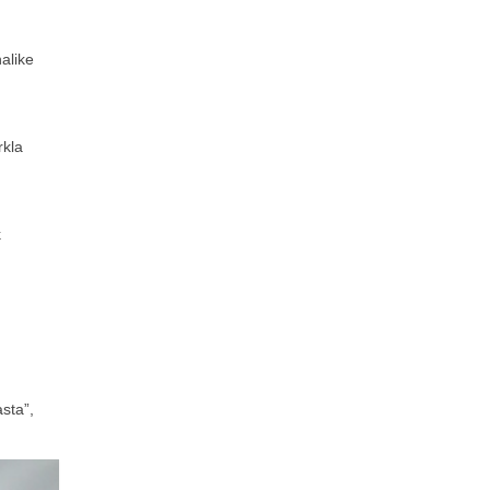
alike
rkla
k
sta”,