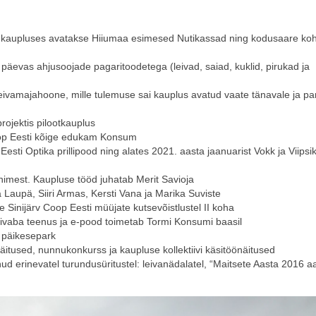
 kaupluses avatakse Hiiumaa esimesed Nutikassad ning kodusaare koh
päevas ahjusoojade pagaritoodetega (leivad, saiad, kuklid, pirukad ja
eivamajahoone, mille tulemuse sai kauplus avatud vaate tänavale ja pa
ojektis pilootkauplus
Coop Eesti kõige edukam Konsum
ti Optika prillipood ning alates 2021. aasta jaanuarist Vokk ja Viipsi
nimest. Kaupluse tööd juhatab Merit Savioja
a Laupä, Siiri Armas, Kersti Vana ja Marika Suviste
Sinijärv Coop Eesti müüjate kutsevõistlustel II koha
ivaba teenus ja e-pood toimetab Tormi Konsumi baasil
e päikesepark
tused, nunnukonkurss ja kaupluse kollektiivi käsitöönäitused
d erinevatel turundusüritustel: leivanädalatel, “Maitsete Aasta 2016 aa