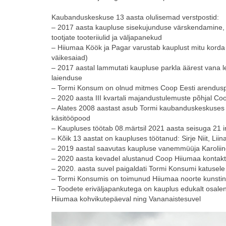
Kaubanduskeskuse 13 aasta olulisemad verstpostid:
– 2017 aasta kaupluse sisekujunduse värskendamine,
tootjate tooteriiulid ja väljapanekud
– Hiiumaa Köök ja Pagar varustab kauplust mitu korda 
väikesaiad)
– 2017 aastal lammutati kaupluse parkla äärest vana l
laienduse
– Tormi Konsum on olnud mitmes Coop Eesti arenduspr
– 2020 aasta III kvartali majandustulemuste põhjal 
– Alates 2008 aastast asub Tormi kaubanduskeskuses Ees
käsitööpood
– Kaupluses töötab 08.märtsil 2021 aasta seisuga 21 i
– Kõik 13 aastat on kaupluses töötanud: Sirje Niit, Liin
– 2019 aastal saavutas kaupluse vanemmüüja Karoliine 
– 2020 aasta kevadel alustanud Coop Hiiumaa kontakt
– 2020. aasta suvel paigaldati Tormi Konsumi katusel
– Tormi Konsumis on toimunud Hiiumaa noorte kunstinäi
– Toodete eriväljapankutega on kauplus edukalt osalenu
Hiiumaa kohvikutepäeval ning Vananaistesuvel