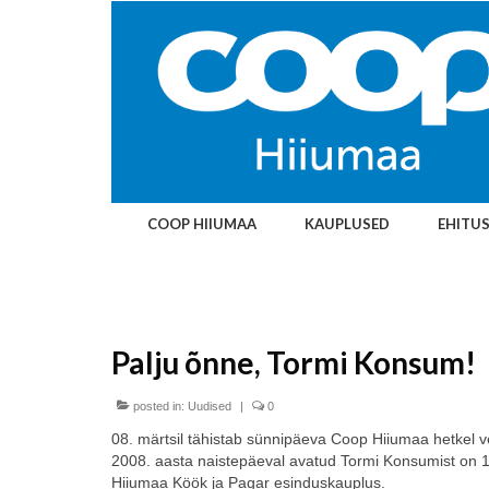
COOP HIIUMAA
KAUPLUSED
EHITU
Palju õnne, Tormi Konsum!
posted in:
Uudised
|
0
08. märtsil tähistab sünnipäeva Coop Hiiumaa hetkel 
2008. aasta naistepäeval avatud Tormi Konsumist on 1
Hiiumaa Köök ja Pagar esinduskauplus.