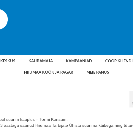
SKESKUS
KAUBAMAJA
KAMPAANIAD
COOP KLIEND
HIIUMAA KÖÖK JA PAGAR
MEIE PANUS
veel suurim kauplus – Tormi Konsum.
3 aastaga saanud Hiiumaa Tarbijate Ühistu suurima käibega ning tütar