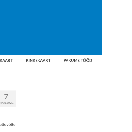
IKAART
KINKEKAART
PAKUME TÖÖD
7
MAR 2021
ettevõtte