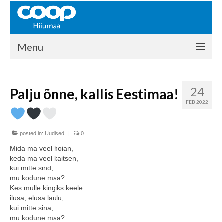
Menu
COOP HIIUMAA
24
Palju õnne, kallis Eestimaa!
Kontakt
FEB 2022
Liikmed
Ajalugu
posted in:
Uudised
|
0
Mida ma veel hoian,
KAUPLUSED
keda ma veel kaitsen,
kui mitte sind,
EHITUSKESKUS
mu kodune maa?
Kes mulle kingiks keele
KAUBAMAJA
ilusa, elusa laulu,
kui mitte sina,
KAMPAANIAD
mu kodune maa?