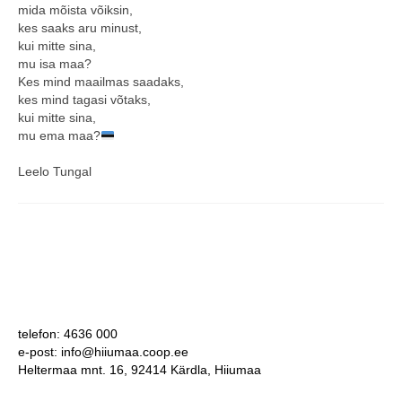
mida mõista võiksin,
COOP KLIENDIKAART
kes saaks aru minust,
kui mitte sina,
KINKEKAART
mu isa maa?
Kes mind maailmas saadaks,
PAKUME TÖÖD
kes mind tagasi võtaks,
kui mitte sina,
HIIUMAA KÖÖK JA PAGAR
mu ema maa?
Leelo Tungal
MEIE PANUS
telefon: 4636 000
e-post: info@hiiumaa.coop.ee
Heltermaa mnt. 16, 92414 Kärdla, Hiiumaa