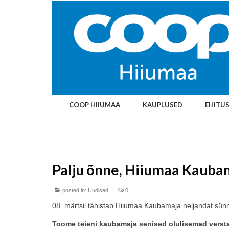
COOP HIIUMAA
KAUPLUSED
EHITU
Palju õnne, Hiiumaa Kauba
posted in:
Uudised
|
0
08. märtsil tähistab Hiiumaa Kaubamaja neljandat sün
Toome teieni kaubamaja senised olulisemad verst