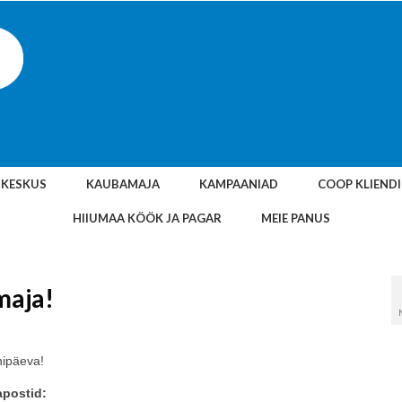
SKESKUS
KAUBAMAJA
KAMPAANIAD
COOP KLIEND
HIIUMAA KÖÖK JA PAGAR
MEIE PANUS
maja!
nipäeva!
apostid: