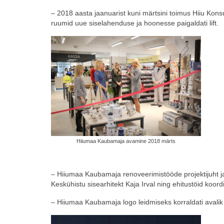
– 2018 aasta jaanuarist kuni märtsini toimus Hiiu Kons
ruumid uue siselahenduse ja hoonesse paigaldati lift.
Hiiumaa Kaubamaja avamine 2018 märts
– Hiiumaa Kaubamaja renoveerimistööde projektijuht j
Keskühistu sisearhitekt Kaja Irval ning ehitustöid koor
– Hiiumaa Kaubamaja logo leidmiseks korraldati avalik k