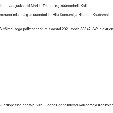
etavad juuksurid Mari ja Triinu ning küünetehnik Kaile.
strueerimise käigus uuendati ka Hiiu Konsumi ja Hiiumaa Kaubamaja e
W võimsusega päikesepark, mis aastal 2021 tootis 38847 kWh elektrien
kunstiõpetuse õpetaja Sulev Loopaluga toimuvad Kaubamaja trepikoja