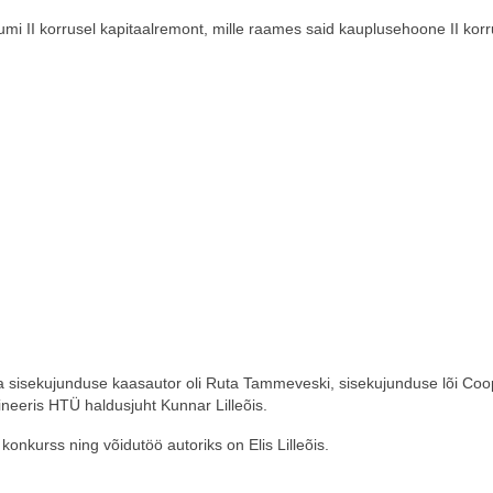
umi II korrusel kapitaalremont, mille raames said kauplusehoone II kor
a sisekujunduse kaasautor oli Ruta Tammeveski, sisekujunduse lõi Coo
dineeris HTÜ haldusjuht Kunnar Lilleõis.
onkurss ning võidutöö autoriks on Elis Lilleõis.