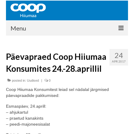
Menu
COOP HIIUMAA
24
Päevapraed Coop Hiiumaa
Kontakt
APR 2017
Konsumites 24.-28.aprillil
Liikmed
Ajalugu
posted in:
Uudised
|
0
Coop Hiiumaa Konsumitest leiad sel nädalal järgmised
KAUPLUSED
päevapraadide pakkumised:
EHITUSKESKUS
Esmaspäev, 24.aprill:
– ahjukartul
KAUBAMAJA
– praetud kanakints
– peedi-majoneesisalat
KAMPAANIAD