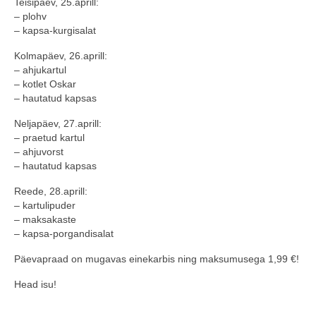
Teisipäev, 25.aprill:
– plohv
COOP KLIENDIKAART
– kapsa-kurgisalat
KINKEKAART
Kolmapäev, 26.aprill:
– ahjukartul
PAKUME TÖÖD
– kotlet Oskar
– hautatud kapsas
HIIUMAA KÖÖK JA PAGAR
Neljapäev, 27.aprill:
MEIE PANUS
– praetud kartul
– ahjuvorst
– hautatud kapsas
Reede, 28.aprill:
– kartulipuder
– maksakaste
– kapsa-porgandisalat
Päevapraad on mugavas einekarbis ning maksumusega 1,99 €!
Head isu!