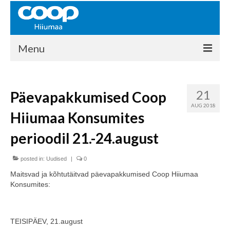
Menu
COOP HIIUMAA
21
Päevapakkumised Coop
Kontakt
AUG 2018
Hiiumaa Konsumites
Liikmed
perioodil 21.-24.august
Ajalugu
posted in:
KAUPLUSED
Uudised
|
0
Maitsvad ja kõhtutäitvad päevapakkumised Coop Hiiumaa
EHITUSKESKUS
Konsumites:
KAUBAMAJA
TEISIPÄEV, 21.august
KAMPAANIAD