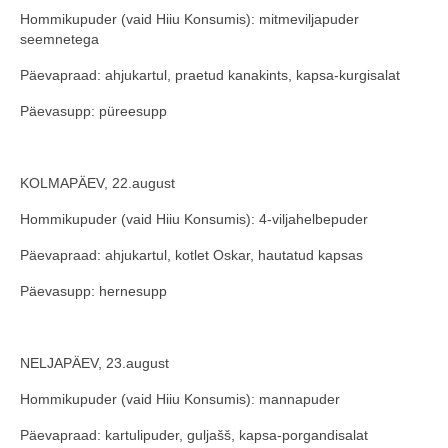
Hommikupuder (vaid Hiiu Konsumis): mitmeviljapuder
COOP KLIENDIKAART
seemnetega
KINKEKAART
Päevapraad: ahjukartul, praetud kanakints, kapsa-kurgisalat
PAKUME TÖÖD
Päevasupp: püreesupp
HIIUMAA KÖÖK JA PAGAR
KOLMAPÄEV, 22.august
MEIE PANUS
Hommikupuder (vaid Hiiu Konsumis): 4-viljahelbepuder
Päevapraad: ahjukartul, kotlet Oskar, hautatud kapsas
Päevasupp: hernesupp
NELJAPÄEV, 23.august
Hommikupuder (vaid Hiiu Konsumis): mannapuder
Päevapraad: kartulipuder, guljašš, kapsa-porgandisalat