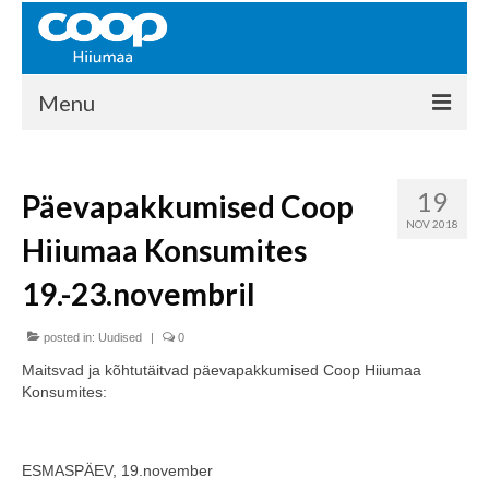
Menu
COOP HIIUMAA
19
Päevapakkumised Coop
Kontakt
NOV 2018
Hiiumaa Konsumites
Liikmed
19.-23.novembril
Ajalugu
posted in:
KAUPLUSED
Uudised
|
0
Maitsvad ja kõhtutäitvad päevapakkumised Coop Hiiumaa
EHITUSKESKUS
Konsumites:
KAUBAMAJA
ESMASPÄEV, 19.november
KAMPAANIAD