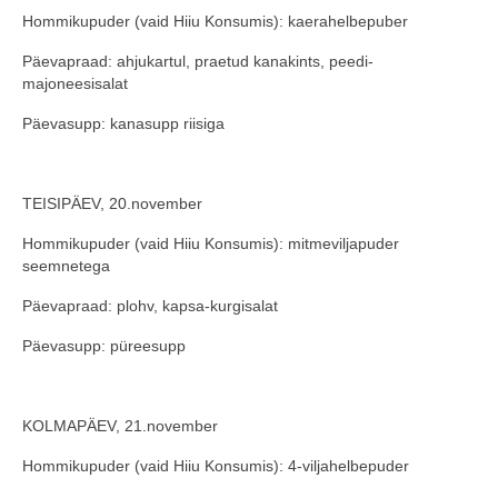
Hommikupuder (vaid Hiiu Konsumis): kaerahelbepuber
COOP KLIENDIKAART
Päevapraad: ahjukartul, praetud kanakints, peedi-
KINKEKAART
majoneesisalat
PAKUME TÖÖD
Päevasupp: kanasupp riisiga
HIIUMAA KÖÖK JA PAGAR
TEISIPÄEV, 20.november
MEIE PANUS
Hommikupuder (vaid Hiiu Konsumis): mitmeviljapuder
seemnetega
Päevapraad: plohv, kapsa-kurgisalat
Päevasupp: püreesupp
KOLMAPÄEV, 21.november
Hommikupuder (vaid Hiiu Konsumis): 4-viljahelbepuder