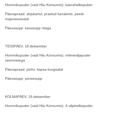
Hommikupuder (vaid Hiiu Konsumis): kaerahelbepuber
COOP KLIENDIKAART
Päevapraad: ahjukartul, praetud kanakints, peedi-
KINKEKAART
majoneesisalat
PAKUME TÖÖD
Päevasupp: kanasupp riisiga
HIIUMAA KÖÖK JA PAGAR
TEISIPÄEV, 18.detsember
MEIE PANUS
Hommikupuder (vaid Hiiu Konsumis): mitmeviljapuder
seemnetega
Päevapraad: plohv, kapsa-kurgisalat
Päevasupp: püreesupp
KOLMAPÄEV, 19.detsember
Hommikupuder (vaid Hiiu Konsumis): 4-viljahelbepuder