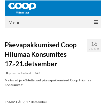
Menu
COOP HIIUMAA
16
Päevapakkumised Coop
Kontakt
DEC 2018
Hiiumaa Konsumites
Liikmed
17.-21.detsember
Ajalugu
posted in:
KAUPLUSED
Uudised
|
0
Maitsvad ja kõhtutäitvad päevapakkumised Coop Hiiumaa
EHITUSKESKUS
Konsumites:
KAUBAMAJA
ESMASPÄEV, 17.detsember
KAMPAANIAD