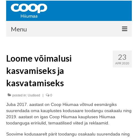
Menu
COOP HIIUMAA
23
Loome võimalusi
Kontakt
APR 2020
kasvamiseks ja
Liikmed
kasvatamiseks
Ajalugu
posted in:
KAUPLUSED
Uudised
|
0
Juba 2017. aastast on Coop Hiiumaa võtnud eesmärgiks
EHITUSKESKUS
suurendada oma kauplustes kodusaare toodangu osakaalu ning
2019. aastast on igas Coop Hiiumaa kaupluses Hiiumaa
KAUBAMAJA
toodanguga eririiulid, temaatilised viited ja reklaamid.
KAMPAANIAD
Soovime kodusaarelt pärit toodangu osakaalu suurendada ning