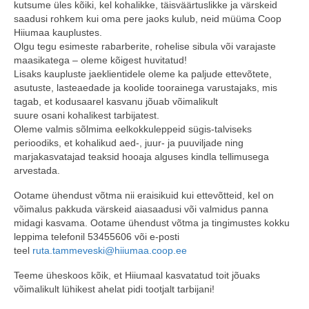
kutsume üles kõiki, kel kohalikke, täisväärtuslikke ja värskeid
saadusi rohkem kui oma pere jaoks kulub, neid müüma Coop
COOP KLIENDIKAART
Hiiumaa kauplustes.
Olgu tegu esimeste rabarberite, rohelise sibula või varajaste
KINKEKAART
maasikatega – oleme kõigest huvitatud!
Lisaks kaupluste jaeklientidele oleme ka paljude ettevõtete,
PAKUME TÖÖD
asutuste, lasteaedade ja koolide toorainega varustajaks, mis
tagab, et kodusaarel kasvanu jõuab võimalikult
HIIUMAA KÖÖK JA PAGAR
suure osani kohalikest tarbijatest.
Oleme valmis sõlmima eelkokkuleppeid sügis-talviseks
MEIE PANUS
perioodiks, et kohalikud aed-, juur- ja puuviljade ning
marjakasvatajad teaksid hooaja alguses kindla tellimusega
arvestada.
Ootame ühendust võtma nii eraisikuid kui ettevõtteid, kel on
võimalus pakkuda värskeid aiasaadusi või valmidus panna
midagi kasvama. Ootame ühendust võtma ja tingimustes kokku
leppima telefonil 53455606 või e-posti
teel
ruta.tammeveski@hiiumaa.coop.ee
Teeme üheskoos kõik, et Hiiumaal kasvatatud toit jõuaks
võimalikult lühikest ahelat pidi tootjalt tarbijani!