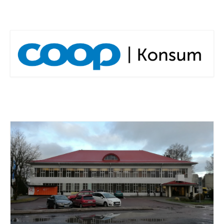
COOP KLIENDIKAART
KINKEKAART
PAKUME TÖÖD
HIIUMAA KÖÖK JA PAGAR
MEIE PANUS