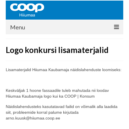
Menu
COOP HIIUMAA
Logo konkursi lisamaterjalid
Kontakt
Liikmed
Lisamaterjalid Hiiumaa Kaubamaja näidislahenduste loomiseks:
Ajalugu
KAUPLUSED
Keskväljak 1 hoone fassaadile tuleb mahutada nii loodav
Hiiumaa Kaubamaja logo kui ka COOP | Konsum
EHITUSKESKUS
Näidislahendusteks kasutatavad failid on võimalik alla laadida
siit, probleemide korral palume kirjutada
KAUBAMAJA
arno.kuusk@hiiumaa.coop.ee
KAMPAANIAD