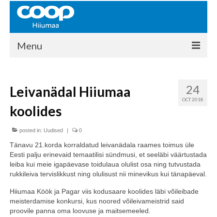
Menu
COOP HIIUMAA
24
Leivanädal Hiiumaa
Kontakt
OCT 2018
koolides
Liikmed
Ajalugu
posted in:
Uudised
|
0
Tänavu 21.korda korraldatud leivanädala raames toimus üle
KAUPLUSED
Eesti palju erinevaid temaatilisi sündmusi, et seeläbi väärtustada
leiba kui meie igapäevase toidulaua olulist osa ning tutvustada
EHITUSKESKUS
rukkileiva tervislikkust ning olulisust nii minevikus kui tänapäeval.
KAUBAMAJA
Hiiumaa Köök ja Pagar viis kodusaare koolides läbi võileibade
meisterdamise konkursi, kus noored võileivameistrid said
KAMPAANIAD
proovile panna oma loovuse ja maitsemeeled.