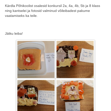
Kärdla Põhikoolist osalesid konkursil 2a, 4a, 4b, 5b ja 8 klass
COOP KLIENDIKAART
ning kantselei ja fotosid valminud võileibadest pakume
vaatamiseks ka teile.
KINKEKAART
PAKUME TÖÖD
Jätku leiba!
HIIUMAA KÖÖK JA PAGAR
MEIE PANUS