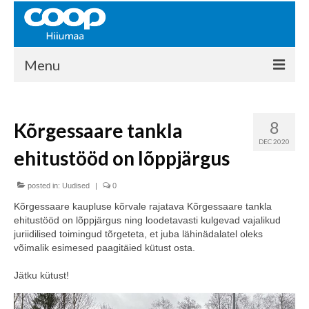
Menu
COOP HIIUMAA
8
Kõrgessaare tankla
Kontakt
DEC 2020
ehitustööd on lõppjärgus
Liikmed
Ajalugu
posted in:
Uudised
|
0
Kõrgessaare kaupluse kõrvale rajatava Kõrgessaare tankla
KAUPLUSED
ehitustööd on lõppjärgus ning loodetavasti kulgevad vajalikud
juriidilised toimingud tõrgeteta, et juba lähinädalatel oleks
EHITUSKESKUS
võimalik esimesed paagitäied kütust osta.
KAUBAMAJA
Jätku kütust!
KAMPAANIAD