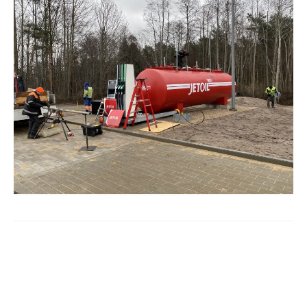
COOP KLIENDIKAART
KINKEKAART
PAKUME TÖÖD
HIIUMAA KÖÖK JA PAGAR
MEIE PANUS