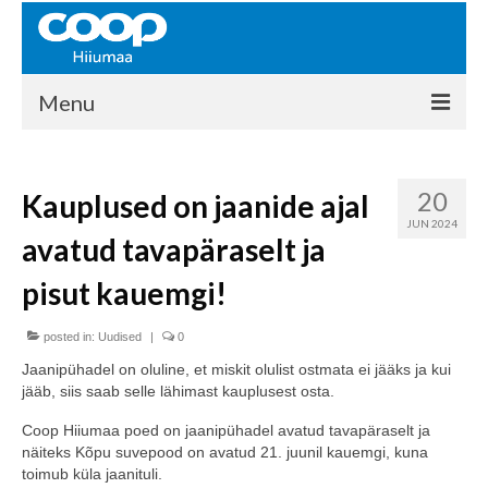
Menu
COOP HIIUMAA
20
Kauplused on jaanide ajal
Kontakt
JUN 2024
avatud tavapäraselt ja
Liikmed
pisut kauemgi!
Ajalugu
posted in:
KAUPLUSED
Uudised
|
0
Jaanipühadel on oluline, et miskit olulist ostmata ei jääks ja kui
EHITUSKESKUS
jääb, siis saab selle lähimast kauplusest osta.
KAUBAMAJA
Coop Hiiumaa poed on jaanipühadel avatud tavapäraselt ja
näiteks Kõpu suvepood on avatud 21. juunil kauemgi, kuna
KAMPAANIAD
toimub küla jaanituli.