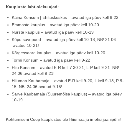
Kaupluste lahtioleku ajad:
COOP KLIENDIKAART
Käina Konsum | Ehituskeskus – avatud iga päev kell 8-22
KINKEKAART
Emmaste kauplus – avatud iga päev kell 10-20
Nurste kauplus – avatud iga päev kell 10-19
PAKUME TÖÖD
Kõpu suvepood – avatud iga päev kell 10-18; NB! 21.06
HIIUMAA KÖÖK JA PAGAR
avatud 10-21!
Kõrgessaare kauplus – avatud iga päev kell 10-20
MEIE PANUS
Tormi Konsum – avatud iga päev kell 9-22
Hiiu Konsum – avatud E-R kell 7.30-21; L-P kell 9-21. NB!
24.06 avatud kell 9-21!
Hiiumaa Kaubamaja – avatud E-R kell 9-20, L kell 9-18, P 9-
15. NB! 24.06 avatud 9-15!
Sarve Kaubamaja (Suuremõisa kauplus) – avatud iga päev
10-19
Kohtumiseni Coop kauplustes üle Hiiumaa ja imelisi jaanipühi!