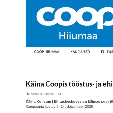
COOP HIIUMAA
KAUPLUSED
EHITU
Käina Coopis tööstus- ja e
posted in:
Uudised
|
0
Käina Konsum | Ehituskeskuses on käimas suur 
Kampaania kestab 8.-14. detsember 2025