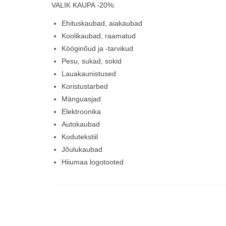
VALIK KAUPA -20%:
Ehituskaubad, aiakaubad
Koolikaubad, raamatud
Kööginõud ja -tarvikud
Pesu, sukad, sokid
Lauakaunistused
Koristustarbed
Mänguasjad
Elektroonika
Autokaubad
Kodutekstiil
Jõulukaubad
Hiiumaa logotooted