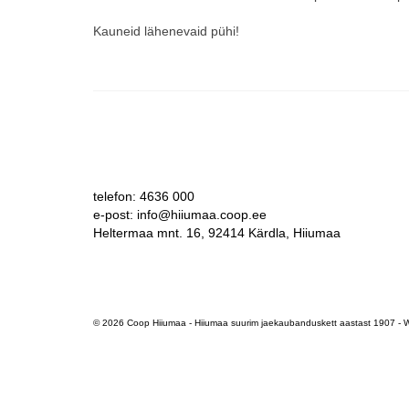
Kauneid lähenevaid pühi!
telefon: 4636 000
e-post: info@hiiumaa.coop.ee
Heltermaa mnt. 16, 92414 Kärdla, Hiiumaa
© 2026 Coop Hiiumaa - Hiiumaa suurim jaekaubanduskett aastast 1907 -