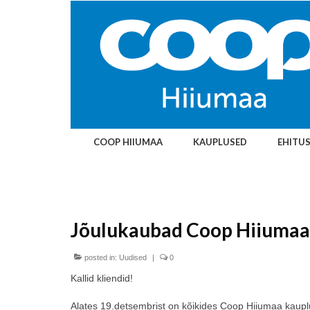
COOP HIIUMAA
KAUPLUSED
EHITU
Jõulukaubad Coop Hiiumaa
posted in:
Uudised
|
0
Kallid kliendid!
Alates 19.detsembrist on kõikides Coop Hiiumaa kaup