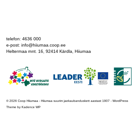
COOP KLIENDIKAART
KINKEKAART
PAKUME TÖÖD
telefon: 4636 000
e-post: info@hiiumaa.coop.ee
HIIUMAA KÖÖK JA PAGAR
Heltermaa mnt. 16, 92414 Kärdla, Hiiumaa
MEIE PANUS
© 2026 Coop Hiiumaa - Hiiumaa suurim jaekaubanduskett aastast 1907 - WordPress
Theme by
Kadence WP