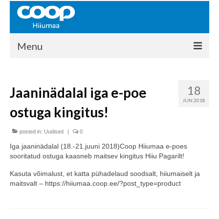
Menu
COOP HIIUMAA
18
Jaaninädalal iga e-poe
Kontakt
JUN 2018
ostuga kingitus!
Liikmed
Ajalugu
posted in:
Uudised
|
0
Iga jaaninädalal (18.-21.juuni 2018)Coop Hiiumaa e-poes
KAUPLUSED
sooritatud ostuga kaasneb maitsev kingitus Hiiu Pagarilt!
EHITUSKESKUS
Kasuta võimalust, et katta pühadelaud soodsalt, hiiumaiselt ja
maitsvalt – https://hiiumaa.coop.ee/?post_type=product
KAUBAMAJA
KAMPAANIAD