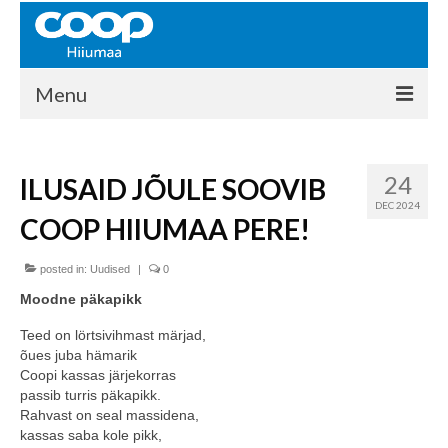
Menu
COOP HIIUMAA
24
ILUSAID JÕULE SOOVIB
Kontakt
DEC 2024
COOP HIIUMAA PERE!
Liikmed
Ajalugu
posted in:
Uudised
|
0
Moodne päkapikk
KAUPLUSED
Teed on lörtsivihmast märjad,
EHITUSKESKUS
õues juba hämarik
Coopi kassas järjekorras
KAUBAMAJA
passib turris päkapikk.
Rahvast on seal massidena,
KAMPAANIAD
kassas saba kole pikk,