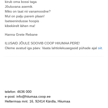
kirub oma bossi taga
Jõuluvana asemik.
COOP KLIENDIKAART
Miks on taat nii vanamoodne?
Mul on palju parem plaan!
KINKEKAART
Iseteenindusse hoopis
kibekiirelt lähen ma!
PAKUME TÖÖD
Hanna Grete Rebane
HIIUMAA KÖÖK JA PAGAR
ILUSAID JÕULE SOOVIB COOP HIIUMAA PERE!
MEIE PANUS
Oleme avatud iga päev. Vaata lahtiolekuaegasid pühade ajal
siit
.
telefon: 4636 000
e-post: info@hiiumaa.coop.ee
Heltermaa mnt. 16, 92414 Kärdla, Hiiumaa