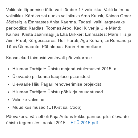
Volituste lõppemise tõttu valiti ümber 17 volinikku. Valiti kolm uut
volinikku. Kärdlas sai uueks volinikuks Arno Kuusk, Käinas Omar
Jõpiselg ja Emmastes Anita Kaerma. Tagasi valiti järgnevaks
perioodiks: Kärdlas: Toomas Arbo, Kadi Kiiver ja Ülle Mänd;
Käinas: Krista Jaanimägi ja Eha Brikker; Emmastes: Mare Hiis ja
Aimi Pruul; Kõrgessaares: Heli Harak, Agu Kohari, Lii Romand ja
Tõnis Ülemaante; Pühalepas: Karin Remmelkoor.
Koosolekud toimusid vastavalt päevakorrale:
Hiiumaa Tarbijate Ühistu majandustulemused 2015. a.
Ülevaade piirkonna kaupluse plaanidest
Ülevaade Hiiu Pagari renoveerimise projektist
Hiiumaa Tarbijate Ühistu põhikirja muudatused
Volinike valimine
Muud küsimused (ETK-st sai Coop)
Päevakorra väliselt oli Kaja Antons kokku pannud pildi-ülevaate
ühistu tegemistest aastal 2015 –
HTÜ 2015.pdf