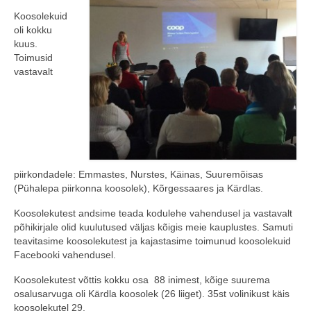
Koosolekuid
COOP KLIENDIKAART
oli kokku
kuus.
KINKEKAART
Toimusid
vastavalt
PAKUME TÖÖD
HIIUMAA KÖÖK JA PAGAR
MEIE PANUS
piirkondadele: Emmastes, Nurstes, Käinas, Suuremõisas
(Pühalepa piirkonna koosolek), Kõrgessaares ja Kärdlas.
Koosolekutest andsime teada kodulehe vahendusel ja vastavalt
põhikirjale olid kuulutused väljas kõigis meie kauplustes. Samuti
teavitasime koosolekutest ja kajastasime toimunud koosolekuid
Facebooki vahendusel.
Koosolekutest võttis kokku osa 88 inimest, kõige suurema
osalusarvuga oli Kärdla koosolek (26 liiget). 35st volinikust käis
koosolekutel 29.