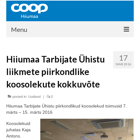
Menu
COOP HIIUMAA
17
Hiiumaa Tarbijate Ühistu
Kontakt
MAR 2016
liikmete piirkondlike
Liikmed
koosolekute kokkuvõte
Ajalugu
posted in:
KAUPLUSED
Uudised
|
0
Hiiumaa Tarbijate Ühistu piirkondlikud koosolekud toimusid 7.
EHITUSKESKUS
märts – 15. märts 2016
KAUBAMAJA
Koosolekuid
juhatas Kaja
KAMPAANIAD
Antons.