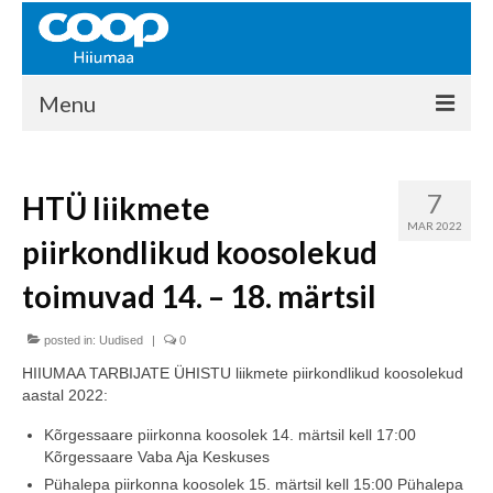
Menu
COOP HIIUMAA
7
HTÜ liikmete
Kontakt
MAR 2022
piirkondlikud koosolekud
Liikmed
toimuvad 14. – 18. märtsil
Ajalugu
posted in:
KAUPLUSED
Uudised
|
0
HIIUMAA TARBIJATE ÜHISTU liikmete piirkondlikud koosolekud
EHITUSKESKUS
aastal 2022:
KAUBAMAJA
Kõrgessaare piirkonna koosolek 14. märtsil kell 17:00
Kõrgessaare Vaba Aja Keskuses
KAMPAANIAD
Pühalepa piirkonna koosolek 15. märtsil kell 15:00 Pühalepa