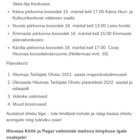
Vaba Aja Keskuses
COOP KLIENDIKAART
Käina piirkonna koosolek 15. märtsil kell 17:00 Käina Huvi- ja
Kultuurikeskuse väikeses saalis
KINKEKAART
Nurste piirkonna koosolek 16. märtsil kell 13:00 Leisu koolis
Emmaste piirkonna koosolek 16. märtsil kell 15:00 Emmaste
PAKUME TÖÖD
päevakeskuses
HIIUMAA KÖÖK JA PAGAR
Kärdla piirkonna koosolek 18. märtsil kell 17:00 Coop
Hiiumaa koosolekuteruumis (Heltermaa mnt. 16)
MEIE PANUS
Päevakord:
Hiiumaa Tarbijate Ühistu 2021. aasta majandustulemused
Ülevaade Hiiumaa Tarbijate Ühistu plaanidest 2022. aastal ja
edaspidi
Volinike valimised
Muud küsimused.
Austatud ühistu liige – tule kindlasti kohale ja räägi kaasa ühistu
arengute ning tuleviku osas!
Hiiumaa Köök ja Pagar valmistab maitsva kingituse igale
osalejale!