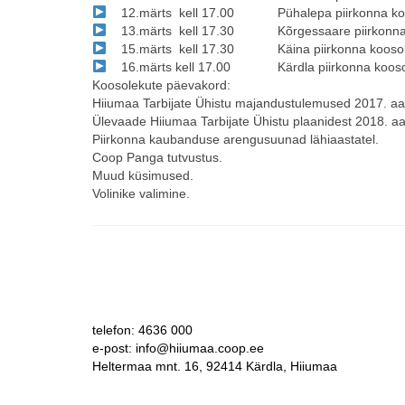
12.märts kell 17.00 Pühalepa piirkonna
ko
13.märts kell 17.30 Kõrgessaare piirkonn
15.märts kell 17.30 Käina piirkonna
kooso
16.märts kell 17.00 Kärdla piirkonna
koos
Koosolekute
päevakord:
Hiiumaa Tarbijate Ühistu majandustulemused 2017. aas
Ülevaade Hiiumaa Tarbijate Ühistu plaanidest 2018. aa
Piirkonna kaubanduse arengusuunad lähiaastatel.
Coop Panga tutvustus.
Muud küsimused.
Volinike valimine.
telefon: 4636 000
e-post: info@hiiumaa.coop.ee
Heltermaa mnt. 16, 92414 Kärdla, Hiiumaa