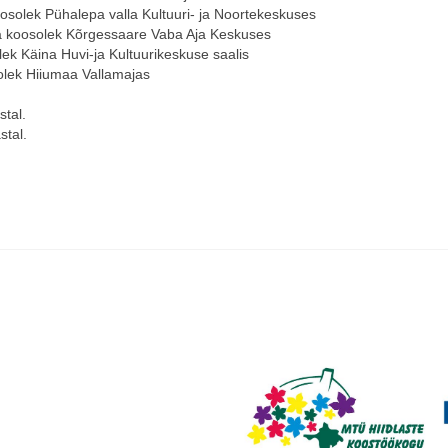
osolek
Pühalepa valla Kultuuri- ja Noortekeskuses
a
koosolek
Kõrgessaare Vaba Aja Keskuses
lek
Käina Huvi-ja Kultuurikeskuse saalis
olek
Hiiumaa Vallamajas
tal.
stal.