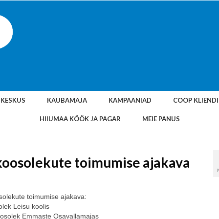
SKESKUS
KAUBAMAJA
KAMPAANIAD
COOP KLIEND
HIIUMAA KÖÖK JA PAGAR
MEIE PANUS
 koosolekute toimumise ajakava
solekute
toimumise ajakava:
k Leisu koolis
osolek
Emmaste Osavallamajas