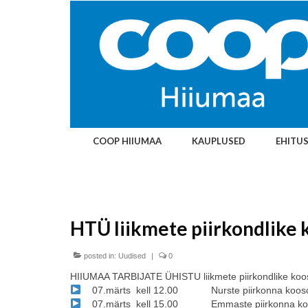
COOP HIIUMAA
KAUPLUSED
EHITU
HTÜ liikmete piirkondlike
posted in:
Uudised
|
0
HIIUMAA TARBIJATE ÜHISTU liikmete
piirkondlike
koo
07.märts kell 12.00 Nurste piirkonna koosole
07.märts kell 15.00 Emmaste piirkonna
ko