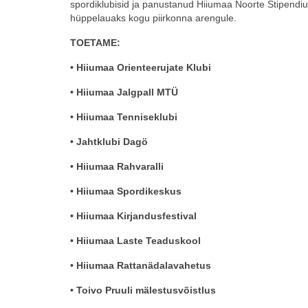
spordiklubisid ja panustanud Hiiumaa Noorte Stipendi
hüppelauaks kogu piirkonna arengule.
TOETAME:
• Hiiumaa Orienteerujate Klubi
• Hiiumaa Jalgpall MTÜ
• Hiiumaa Tenniseklubi
• Jahtklubi Dagö
• Hiiumaa Rahvaralli
• Hiiumaa Spordikeskus
• Hiiumaa Kirjandusfestival
• Hiiumaa Laste Teaduskool
• Hiiumaa Rattanädalavahetus
• Toivo Pruuli mälestusvõistlus