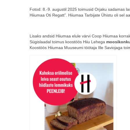
Fotod: 8.-9. augustil 2025 toimusid Orjaku sadamas la
Hiiumaa Oti Regatt”. Hiiumaa Tarbijate Ühistu oli sel a
Lisaks andsid Hiiumaa elule värvi Coop Hiiumaa korra
Sügislaadal toimus koostöös Hiiu Lehega
moosikonku
Koostöös Hiiumaa Muuseumi töötaja Ille Saviojaga toimu