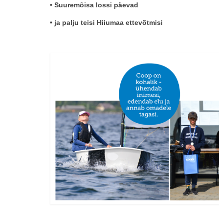
• Suuremõisa lossi päevad
• ja palju teisi Hiiumaa ettevõtmisi