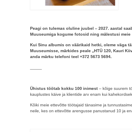
Peagi on tulemas oluline juubel – 2027. aastal sa
Muuseumiga kogume fotosid ning mälestusi meie k
Kui Sinu albumis on väärikaid hetki, oleme väga t
Muuseumisse, märkides peale „HTÜ 120, Kauri Kii
anda märku telefoni teel +372 5673 5694.
_____
Ühistus töötab kokku 100 inimest
– kõige suurem tö
kauplustes käive ja klientide arv enam kui kahekordseks. 
Kõiki meie ettevõtte töötajaid tänasime ja tunnustasim
neile, kes on ettevõtte arengusse panustanud 10 ja en