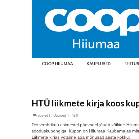
COOP HIIUMAA
KAUPLUSED
EHITU
HTÜ liikmete kirja koos ku
posted in:
Uudised
|
0
Detsembrikuu esimestel päevadel jõuab kõikide Hiiumaa
sooduskupongiga. Kupon on Hiiumaa Kaubamajas mitme
Liikmete kirjas võtsime aga mõnusalt aasta kokku: