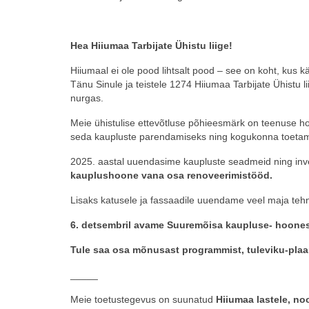
Hea Hiiumaa Tarbijate Ühistu liige!
Hiiumaal ei ole pood lihtsalt pood – see on koht, kus 
Tänu Sinule ja teistele 1274 Hiiumaa Tarbijate Ühist
nurgas.
Meie ühistulise ettevõtluse põhieesmärk on teenuse h
seda kaupluste parendamiseks ning kogukonna toetam
2025. aastal uuendasime kaupluste seadmeid ning inv
kauplushoone vana osa renoveerimistööd.
Lisaks katusele ja fassaadile uuendame veel maja tehn
6. detsembril avame Suuremõisa kaupluse- hoone
Tule saa osa mõnusast programmist, tuleviku-plaan
_____
Meie toetustegevus on suunatud
Hiiumaa lastele, noo