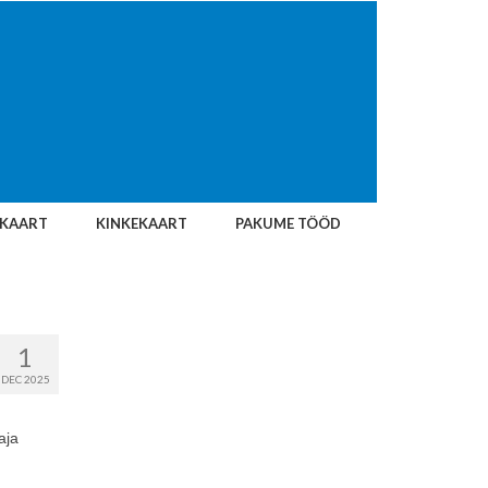
IKAART
KINKEKAART
PAKUME TÖÖD
1
DEC 2025
aja