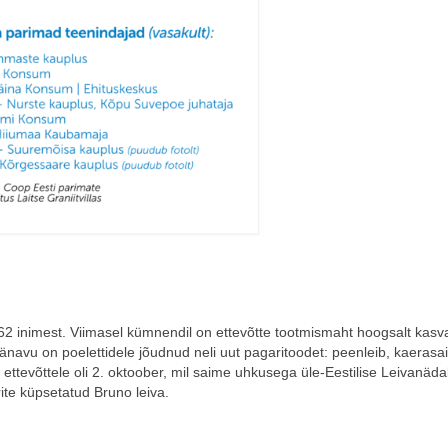
62 inimest.
Viimasel kümnendil on ettevõtte tootmismaht hoogsalt kas
navu on poelettidele jõudnud neli uut pagaritoodet: peenleib, kaerasai
tk ettevõttele oli 2. oktoober, mil saime uhkusega üle-Eestilise Leivanäda
ite küpsetatud Bruno leiva.