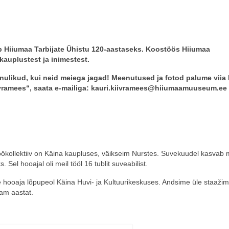
ab Hiiumaa Tarbijate Ühistu 120-aastaseks. Koostöös Hiiumaa
auplustest ja inimestest.
änulikud, kui neid meiega jagad! Meenutused ja fotod palume viia
vramees“, saata e-mailiga: kauri.kiivramees@hiiumaamuuseum.ee 
ökollektiiv on Käina kaupluses, väikseim Nurstes. Suvekuudel kasvab 
Sel hooajal oli meil tööl 16 tublit suveabilist.
e hooaja lõpupeol Käina Huvi- ja Kultuurikeskuses. Andsime üle staažim
am aastat.