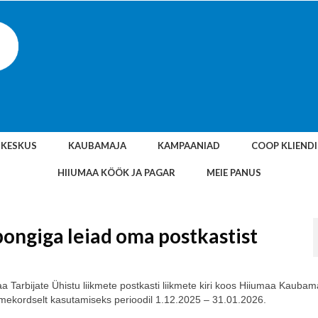
SKESKUS
KAUBAMAJA
KAMPAANIAD
COOP KLIEND
HIIUMAA KÖÖK JA PAGAR
MEIE PANUS
pongiga leiad oma postkastist
 Tarbijate Ühistu liikmete postkasti liikmete kiri koos Hiiumaa Kaubam
kordselt kasutamiseks perioodil 1.12.2025 – 31.01.2026.