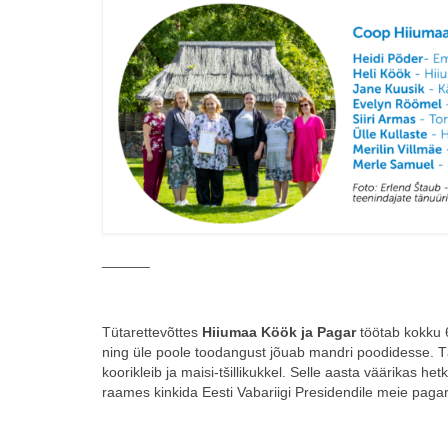
______
Tütarettevõttes
Hiiumaa Köök ja Pagar
töötab kokku 
ning üle poole toodangust jõuab mandri poodidesse. Tä
koorikleib ja maisi-tšillikukkel. Selle aasta väärikas he
raames kinkida Eesti Vabariigi Presidendile meie pagar