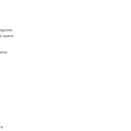
engusse.
s saare
tame
re