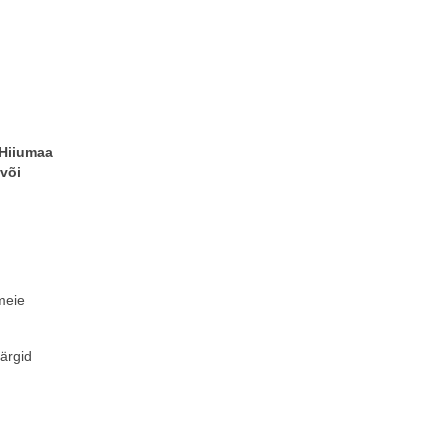
 Hiiumaa
või
meie
ärgid