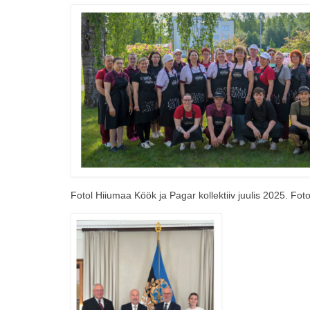
Fotol Hiiumaa Köök ja Pagar kollektiiv juulis 2025. Fo