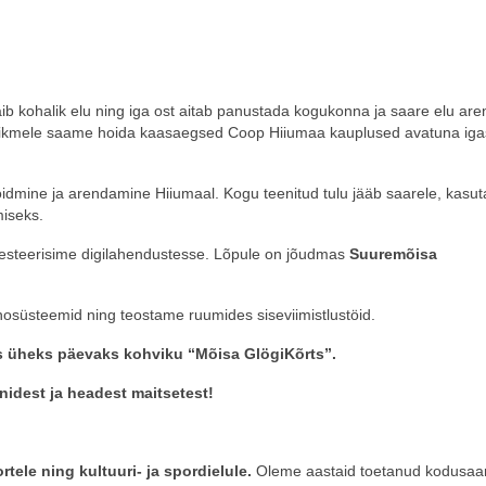
käib kohalik elu ning iga ost aitab panustada kogukonna ja saare elu ar
u liikmele saame hoida kaasaegsed Coop Hiiumaa kauplused avatuna iga
oidmine ja arendamine Hiiumaal. Kogu teenitud tulu jääb saarele, kasu
iseks.
esteerisime digilahendustesse. Lõpule on jõudmas
Suuremõisa
osüsteemid ning teostame ruumides siseviimistlustöid.
s üheks päevaks kohviku “Mõisa GlögiKõrts”.
idest ja headest maitsetest!
rtele ning kultuuri- ja spordielule.
Oleme aastaid toetanud kodusaa