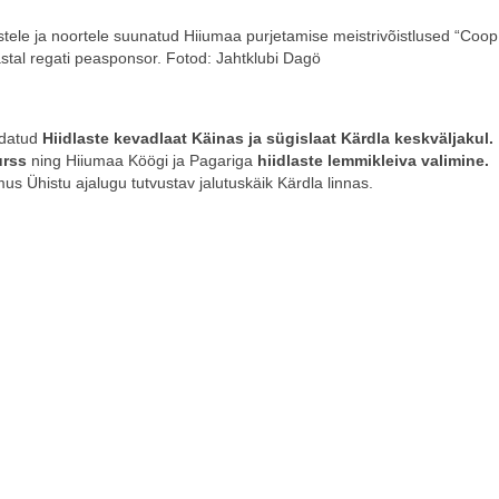
stele ja noortele suunatud Hiiumaa purjetamise meistrivõistlused “Coop
astal regati peasponsor. Fotod: Jahtklubi Dagö
ldatud
Hiidlaste kevadlaat Käinas ja sügislaat Kärdla keskväljakul.
rss
ning Hiiumaa Köögi ja Pagariga
hiidlaste lemmikleiva valimine.
s Ühistu ajalugu tutvustav jalutuskäik Kärdla linnas.