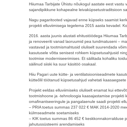
Hiiumaa Tarbijate Ühistu nõukogul aastate eest vastu v
sajandipikkune kohapealne leivaküpsetustraditsioon sa
Nagu pagaritooted vajavad enne küpseks saamist kerkim
projekti elluviimisega tegelema 2015 aasta kevadel. Koos
2016. aasta juunis alustati ehitustöödega Hiiumaa Tar
ja renoveeriti vanad laoruumid pea tundmatuseni – ma
vastavad ja tootmismahtusid oluliselt suurendada või
kasutusele võtta senisest rohkem küpsetusahjusid nin
tootmise moderniseerimises. Et säilitada kohaliku toid
säilinud siiski ka suur käsitöö osakaal.
Hiiu Pagari uute kütte- ja ventilatsiooniseadmete k
kütteõlil töötanud küpsetusahjud vahetati kaasaegsete
Projekt eeldas elluviimiseks oluliselt enamat kui ettevõ
tootmishoone ja -tehnoloogia kaasajastamise projekti 
omafinantseeringule ja pangalaenule saadi projekti ellu
– PRIA toetus summas 237 022 € MAK 2014-2020 meet
külmseadmete soetamiseks
– KIK toetus summas 86 452 € keskkonnakorralduse pro
jahutussüsteemi arendamiseks