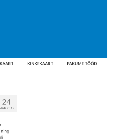
IKAART
KINKEKAART
PAKUME TÖÖD
24
MAR 2017
a
 ning
li