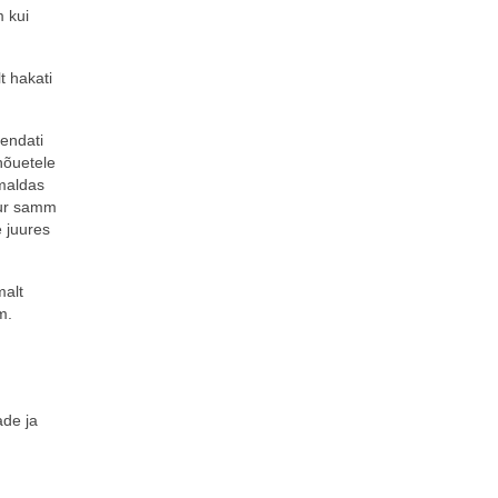
m kui
t hakati
iendati
nõuetele
imaldas
uur samm
e juures
malt
m.
de ja