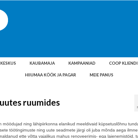
SKESKUS
KAUBAMAJA
KAMPAANIAD
COOP KLIEND
HIIUMAA KÖÖK JA PAGAR
MEIE PANUS
t uutes ruumides
n möödujad ning lähipiirkonna elanikud meeldivaid küpsetuslõhnu tund
ete töötingimuste ning uute seadmete järgi oli juba mõnda aega ilmne
ldanud ette võtta vajalikus mahus renoveerimis- ega laienemistöid, tu