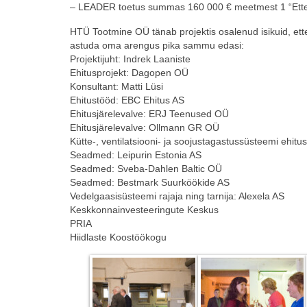
– LEADER toetus summas 160 000 € meetmest 1 “Ettevõ
HTÜ Tootmine OÜ tänab projektis osalenud isikuid, ette
astuda oma arengus pika sammu edasi:
Projektijuht: Indrek Laaniste
Ehitusprojekt: Dagopen OÜ
Konsultant: Matti Lüsi
Ehitustööd: EBC Ehitus AS
Ehitusjärelevalve: ERJ Teenused OÜ
Ehitusjärelevalve: Ollmann GR OÜ
Kütte-, ventilatsiooni- ja soojustagastussüsteemi ehitu
Seadmed: Leipurin Estonia AS
Seadmed: Sveba-Dahlen Baltic OÜ
Seadmed: Bestmark Suurköökide AS
Vedelgaasisüsteemi rajaja ning tarnija: Alexela AS
Keskkonnainvesteeringute Keskus
PRIA
Hiidlaste Koostöökogu