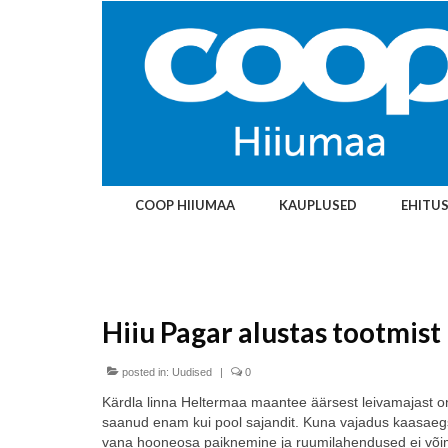
COOP HIIUMAA
KAUPLUSED
EHITU
Hiiu Pagar alustas tootmis
posted in:
Uudised
|
0
Kärdla linna Heltermaa maantee äärsest leivamajast o
saanud enam kui pool sajandit. Kuna vajadus kaasaegs
vana hooneosa paiknemine ja ruumilahendused ei võima