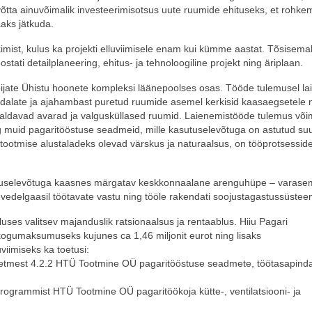
õtta ainuvõimalik investeerimisotsus uute ruumide ehituseks, et rohke
aks jätkuda.
ist, kulus ka projekti elluviimisele enam kui kümme aastat. Tõsisemal
tati detailplaneering, ehitus- ja tehnoloogiline projekt ning äriplaan.
bijate Ühistu hoonete kompleksi läänepoolses osas. Tööde tulemusel la
dalate ja ajahambast puretud ruumide asemel kerkisid kaasaegsetele 
maldavad avarad ja valgusküllased ruumid. Laienemistööde tulemus võ
g muid pagaritööstuse seadmeid, mille kasutuselevõtuga on astutud s
utootmise alustaladeks olevad värskus ja naturaalsus, on tööprotsessid
asutuselevõtuga kaasnes märgatav keskkonnaalane arenguhüpe – varase
 vedelgaasil töötavate vastu ning tööle rakendati soojustagastussüstee
tluses valitsev majanduslik ratsionaalsus ja rentaablus. Hiiu Pagari
kogumaksumuseks kujunes ca 1,46 miljonit eurot ning lisaks
viimiseks ka toetusi:
mest 4.2.2 HTÜ Tootmine OÜ pagaritööstuse seadmete, töötasapinda
grammist HTÜ Tootmine OÜ pagaritöökoja kütte-, ventilatsiooni- ja