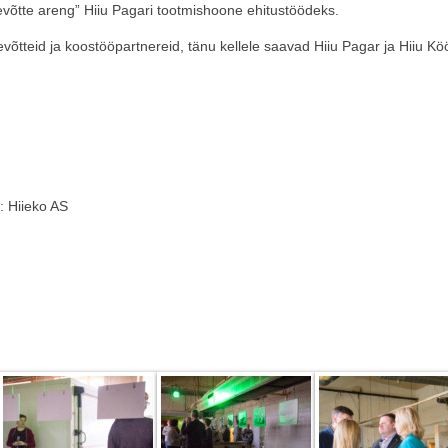
tte areng” Hiiu Pagari tootmishoone ehitustöödeks.
võtteid ja koostööpartnereid, tänu kellele saavad Hiiu Pagar ja Hiiu Kö
s: Hiieko AS