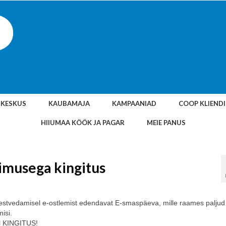
SKESKUS
KAUBAMAJA
KAMPAANIAD
COOP KLIEND
HIIUMAA KÖÖK JA PAGAR
MEIE PANUS
limusega kingitus
eestvedamisel e-ostlemist edendavat E-smaspäeva, mille raames paljud
isi.
l KINGITUS!