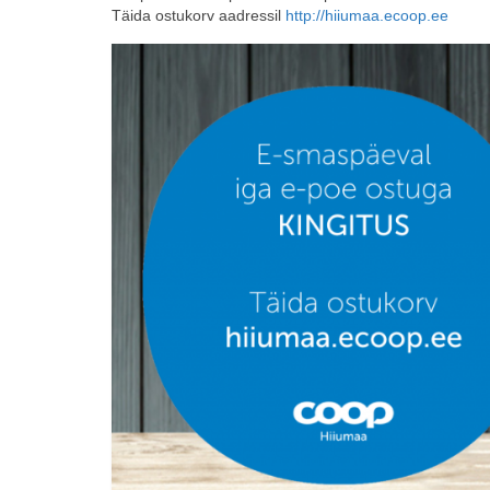
Täida ostukorv aadressil
http://hiiumaa.ecoop.ee