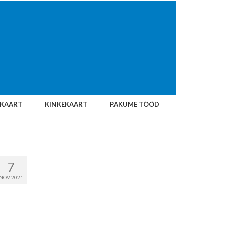
IKAART
KINKEKAART
PAKUME TÖÖD
7
NOV 2021