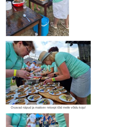
Osavad näpud ja maitsev retsept tõid meile võidu koju!