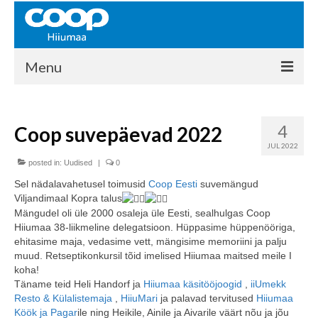
Menu
COOP HIIUMAA
4
Coop suvepäevad 2022
Kontakt
JUL 2022
Liikmed
posted in:
Uudised
|
0
Sel nädalavahetusel toimusid
Coop Eesti
suvemängud
Ajalugu
Viljandimaal Kopra talus
Mängudel oli üle 2000 osaleja üle Eesti, sealhulgas Coop
KAUPLUSED
Hiiumaa 38-liikmeline delegatsioon. Hüppasime hüppenööriga,
ehitasime maja, vedasime vett, mängisime memoriini ja palju
EHITUSKESKUS
muud. Retseptikonkursil tõid imelised Hiiumaa maitsed meile I
koha!
KAUBAMAJA
Täname teid Heli Handorf ja
Hiiumaa käsitööjoogid
,
iiUmekk
Resto & Külalistemaja
,
HiiuMari
ja palavad tervitused
Hiiumaa
KAMPAANIAD
Köök ja Pagar
ile ning Heikile, Ainile ja Aivarile väärt nõu ja jõu