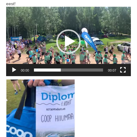
eest!
COOP KLIENDIKAART
Video
Player
KINKEKAART
PAKUME TÖÖD
HIIUMAA KÖÖK JA PAGAR
MEIE PANUS
00:00
00:07