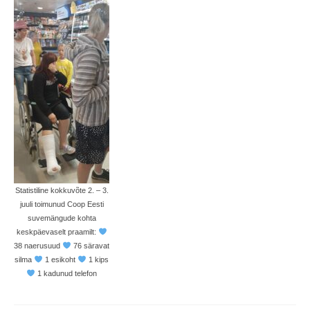
Statistiline kokkuvõte 2. – 3.
juuli toimunud Coop Eesti
suvemängude kohta
keskpäevaselt praamilt:
38 naerusuud
76 säravat
silma
1 esikoht
1 kips
1 kadunud telefon