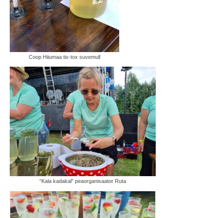
Coop Hiiumaa tix-tox suvemull
“Kala kadakal” peaorganisaator Ruta