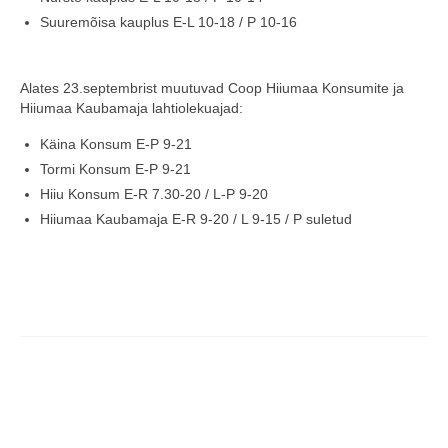
Suuremõisa kauplus E-L 10-18 / P 10-16
COOP KLIENDIKAART
KINKEKAART
Alates 23.septembrist muutuvad Coop Hiiumaa Konsumite ja
Hiiumaa Kaubamaja lahtiolekuajad:
PAKUME TÖÖD
Käina Konsum E-P 9-21
HIIUMAA KÖÖK JA PAGAR
Tormi Konsum E-P 9-21
MEIE PANUS
Hiiu Konsum E-R 7.30-20 / L-P 9-20
Hiiumaa Kaubamaja E-R 9-20 / L 9-15 / P suletud