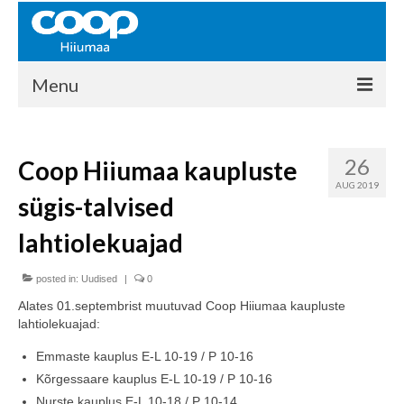
Menu
COOP HIIUMAA
26
Coop Hiiumaa kaupluste
Kontakt
AUG 2019
sügis-talvised
Liikmed
lahtiolekuajad
Ajalugu
posted in:
KAUPLUSED
Uudised
|
0
Alates 01.septembrist muutuvad Coop Hiiumaa kaupluste
EHITUSKESKUS
lahtiolekuajad:
KAUBAMAJA
Emmaste kauplus E-L 10-19 / P 10-16
Kõrgessaare kauplus E-L 10-19 / P 10-16
KAMPAANIAD
Nurste kauplus E-L 10-18 / P 10-14