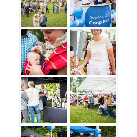
COOP KLIENDIKAART
KINKEKAART
PAKUME TÖÖD
HIIUMAA KÖÖK JA PAGAR
MEIE PANUS