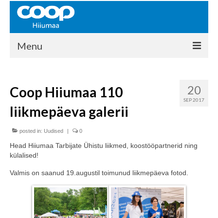
Menu
COOP HIIUMAA
20
Coop Hiiumaa 110
Kontakt
SEP 2017
liikmepäeva galerii
Liikmed
Ajalugu
posted in:
Uudised
|
0
Head Hiiumaa Tarbijate Ühistu liikmed, koostööpartnerid ning
KAUPLUSED
külalised!
EHITUSKESKUS
Valmis on saanud 19.augustil toimunud liikmepäeva fotod.
KAUBAMAJA
KAMPAANIAD