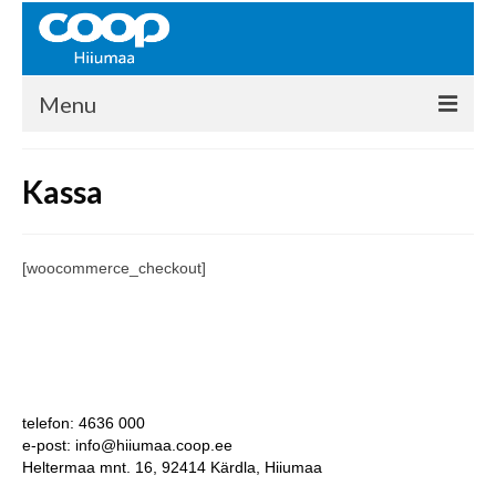
Menu
COOP HIIUMAA
Kassa
Kontakt
Liikmed
[woocommerce_checkout]
Ajalugu
KAUPLUSED
EHITUSKESKUS
telefon: 4636 000
KAUBAMAJA
e-post: info@hiiumaa.coop.ee
Heltermaa mnt. 16, 92414 Kärdla, Hiiumaa
KAMPAANIAD