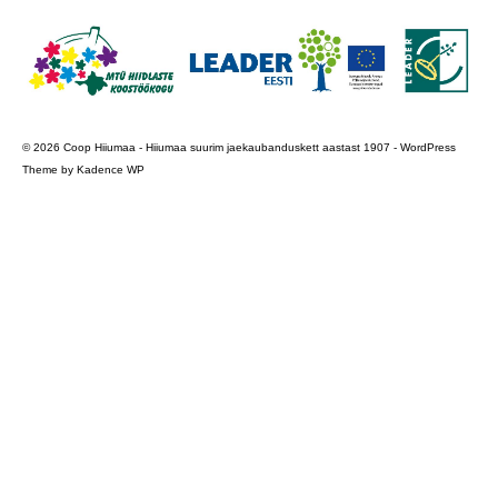
COOP KLIENDIKAART
KINKEKAART
PAKUME TÖÖD
© 2026 Coop Hiiumaa - Hiiumaa suurim jaekaubanduskett aastast 1907 - WordPress
HIIUMAA KÖÖK JA PAGAR
Theme by
Kadence WP
MEIE PANUS