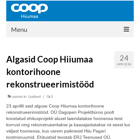
Menu
COOP HIIUMAA
24
Algasid Coop Hiiumaa
Kontakt
APR 2018
kontorihoone
Liikmed
rekonstrueerimistööd
Ajalugu
posted in:
KAUPLUSED
Uudised
|
0
23.aprillil said alguse Coop Hiiumaa kontorihoone
EHITUSKESKUS
rekonstrueerimistööd. OÜ Dagopen Projektbüroo poolt
koostatud ehitusprojekti alusel laiendatakse hooneosa teist
KAUBAMAJA
korrust ning rekonstrueeritakse ja kaasajastatakse nii seest kui
väljast hooneosa, kus varem paiknesid Hiiu Pagari
KAMPAANIAD
tootmisruumid. Ehitustöid teostab ERJ Teenused OÜ.