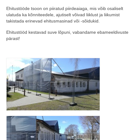
Ehitustööde tsoon on piiratud piirdeaiaga, mis võib osaliselt
COOP KLIENDIKAART
ulatuda ka kõnniteedele, ajutiselt võivad liiklust ja liikumist
takistada erinevad ehitusmasinad või -sõidukid.
KINKEKAART
Ehitustööd kestavad suve lõpuni, vabandame ebameeldivuste
PAKUME TÖÖD
pärast!
HIIUMAA KÖÖK JA PAGAR
MEIE PANUS