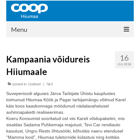
Menu
COOP HIIUMAA
16
Kampaania võidureis
Kontakt
JUL 2018
Hiiumaale
Liikmed
Ajalugu
posted in:
Uudised
|
0
Suveperioodi alguses Järva Tarbijate Ühistu kauplustes
KAUPLUSED
toimunud Hiiumaa Köök ja Pagar tarbijamängu võitnud Karel
käis koos kaaskonnaga möödunud nädalavahetusel
EHITUSKESKUS
auhinnapaketti realiseerimas.
Koeru Konsumist sooritatud ost viis Kareli võidupaketini, mis
KAUBAMAJA
sisaldas Sadama Puhkemaja majutust, Tevi Car rendiauto
kasutust, Ungru Resto õhtusööki, kõhutäis naeru etendusel
KAMPAANIAD
“Mamma lood”, Hiiumaa tuletornide külastusi ning kotitäis