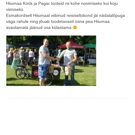
Hiiumaa Köök ja Pagar tooteid nii kohe nosimiseks kui koju
COOP KLIENDIKAART
viimiseks.
Esmakordselt Hiiumaal viibinud reisiseltskond jäi nädalalõpuga
KINKEKAART
väga rahule ning jõuab loodetavasti üsna pea Hiiumaa
avastamata jäänud osa külastama
PAKUME TÖÖD
HIIUMAA KÖÖK JA PAGAR
MEIE PANUS