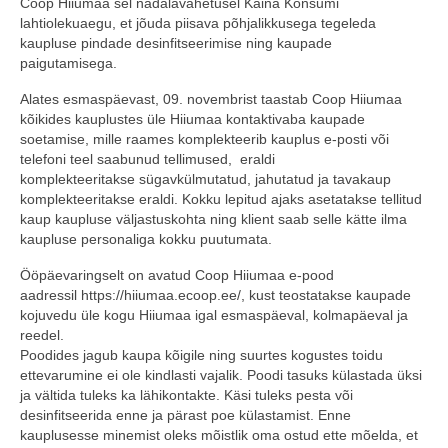
Coop Hiiumaa sel nädalavahetusel Käina Konsumi
lahtiolekuaegu, et jõuda piisava põhjalikkusega tegeleda
COOP KLIENDIKAART
kaupluse pindade desinfitseerimise ning kaupade
paigutamisega.
KINKEKAART
Alates esmaspäevast, 09. novembrist taastab Coop Hiiumaa
PAKUME TÖÖD
kõikides kauplustes üle Hiiumaa kontaktivaba kaupade
soetamise, mille raames komplekteerib kauplus e-posti või
HIIUMAA KÖÖK JA PAGAR
telefoni teel saabunud tellimused, eraldi
komplekteeritakse sügavkülmutatud, jahutatud ja tavakaup
MEIE PANUS
komplekteeritakse eraldi. Kokku lepitud ajaks asetatakse tellitud
kaup kaupluse väljastuskohta ning klient saab selle kätte ilma
kaupluse personaliga kokku puutumata.
Ööpäevaringselt on avatud Coop Hiiumaa e-pood
aadressil https://hiiumaa.ecoop.ee/, kust teostatakse kaupade
kojuvedu üle kogu Hiiumaa igal esmaspäeval, kolmapäeval ja
reedel.
Poodides jagub kaupa kõigile ning suurtes kogustes toidu
ettevarumine ei ole kindlasti vajalik. Poodi tasuks külastada üksi
ja vältida tuleks ka lähikontakte. Käsi tuleks pesta või
desinfitseerida enne ja pärast poe külastamist. Enne
kauplusesse minemist oleks mõistlik oma ostud ette mõelda, et