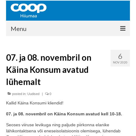
Menu
COOP HIIUMAA
6
07. ja 08. novembril on
Kontakt
NOV 2020
Käina Konsum avatud
Liikmed
lühemalt
Ajalugu
posted in:
KAUPLUSED
Uudised
|
0
Kallid Käina Konsumi kliendid!
EHITUSKESKUS
07. ja 08. novembril on Käina Konsum avatud kell 10-18.
KAUBAMAJA
Seoses viiruse levikuga ning paljude piirkonna elanike
lähikontaktsena või eneseisolatsioonis olemisega, lühendab
KAMPAANIAD