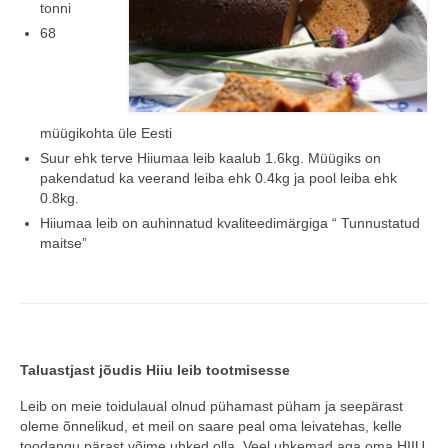
tonni
68
müügikohta üle Eesti
Suur ehk terve Hiiumaa leib kaalub 1.6kg. Müügiks on
pakendatud ka veerand leiba ehk 0.4kg ja pool leiba ehk
0.8kg.
Hiiumaa leib on auhinnatud kvaliteedimärgiga “ Tunnustatud
maitse”
Taluastjast jõudis Hiiu leib tootmisesse
Leib on meie toidulaual olnud pühamast püham ja seepärast
oleme õnnelikud, et meil on saare peal oma leivatehas, kelle
toodangu pärast võime uhked olla. Veel uhkemad aga oma HIIU