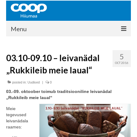
Menu
COOP HIIUMAA
5
03.10-09.10 – leivanädal
Kontakt
OCT 2016
„Rukkileib meie laual“
Liikmed
Ajalugu
posted in:
Uudised
|
0
03.-09. oktoober toimub traditsiooniline leivanädal
KAUPLUSED
„Rukkileib meie laual“
EHITUSKESKUS
Meie
tegevused
KAUBAMAJA
leivanädala
raames:
KAMPAANIAD