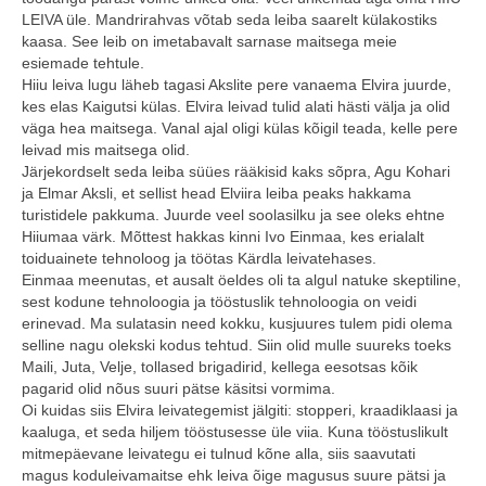
LEIVA üle. Mandrirahvas võtab seda leiba saarelt külakostiks
kaasa. See leib on imetabavalt sarnase maitsega meie
esiemade tehtule.
Hiiu leiva lugu läheb tagasi Akslite pere vanaema Elvira juurde,
kes elas Kaigutsi külas. Elvira leivad tulid alati hästi välja ja olid
väga hea maitsega. Vanal ajal oligi külas kõigil teada, kelle pere
leivad mis maitsega olid.
Järjekordselt seda leiba süües rääkisid kaks sõpra, Agu Kohari
ja Elmar Aksli, et sellist head Elviira leiba peaks hakkama
turistidele pakkuma. Juurde veel soolasilku ja see oleks ehtne
Hiiumaa värk. Mõttest hakkas kinni Ivo Einmaa, kes erialalt
toiduainete tehnoloog ja töötas Kärdla leivatehases.
Einmaa meenutas, et ausalt öeldes oli ta algul natuke skeptiline,
sest kodune tehnoloogia ja tööstuslik tehnoloogia on veidi
erinevad. Ma sulatasin need kokku, kusjuures tulem pidi olema
selline nagu olekski kodus tehtud. Siin olid mulle suureks toeks
Maili, Juta, Velje, tollased brigadirid, kellega eesotsas kõik
pagarid olid nõus suuri pätse käsitsi vormima.
Oi kuidas siis Elvira leivategemist jälgiti: stopperi, kraadiklaasi ja
kaaluga, et seda hiljem tööstusesse üle viia. Kuna tööstuslikult
mitmepäevane leivategu ei tulnud kõne alla, siis saavutati
magus koduleivamaitse ehk leiva õige magusus suure pätsi ja