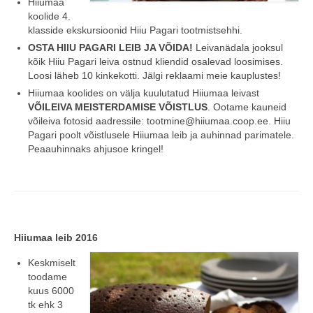
Hiiumaa
koolide 4.
COOP KLIENDIKAART
klasside ekskursioonid Hiiu Pagari tootmistsehhi.
OSTA HIIU PAGARI LEIB JA VÕIDA!
KINKEKAART
Leivanädala jooksul
kõik Hiiu Pagari leiva ostnud kliendid osalevad loosimises.
Loosi läheb 10 kinkekotti. Jälgi reklaami meie kauplustes!
PAKUME TÖÖD
Hiiumaa koolides on välja kuulutatud Hiiumaa leivast
HIIUMAA KÖÖK JA PAGAR
VÕILEIVA MEISTERDAMISE VÕISTLUS
. Ootame kauneid
võileiva fotosid aadressile: tootmine@hiiumaa.coop.ee. Hiiu
MEIE PANUS
Pagari poolt võistlusele Hiiumaa leib ja auhinnad parimatele.
Peaauhinnaks ahjusoe kringel!
Hiiumaa leib 2016
Keskmiselt
toodame
kuus 6000
tk ehk 3