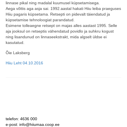
linnase pikal ning madalal kuumusel küpsetamisega.
Aega võttis aga asja sai. 1992.aastal hakati Hiiu leiba praeguses
Hiiu pagaris küpsetama. Retsepti on pidevalt täiendatud ja
küpsetamise tehnoloogiat parandatud.
Esimene tolleaegne retsept on majas alles aastast 1995. Selle
aja jooksul on retseptis vähendatud povidlo ja suhkru kogust
ning lisandunud on linnaseekstrakt, mida algselt üldse ei
kasutatud.
Õie Laksberg
Hiiu Leht 04.10.2016
telefon: 4636 000
e-post: info@hiiumaa.coop.ee