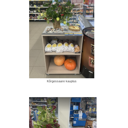
Kõrgessaare kauplus