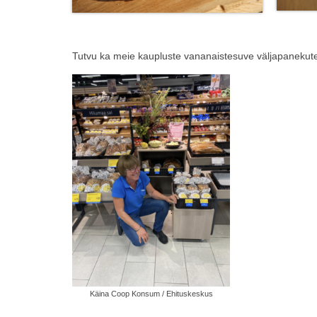
Tutvu ka meie kaupluste vananaistesuve väljapanekut
Käina Coop Konsum / Ehituskeskus