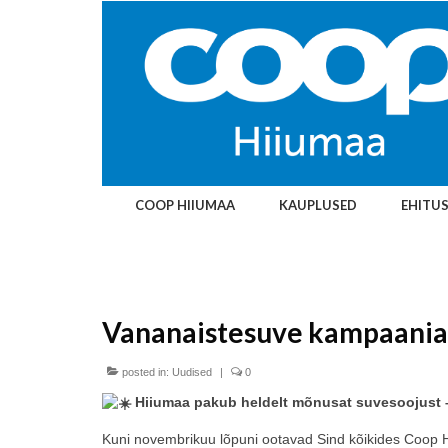
COOP HIIUMAA
KAUPLUSED
EHITU
Vananaistesuve kampaania
posted in:
Uudised
|
0
Hiiumaa pakub heldelt mõnusat suvesoojust 
Kuni novembrikuu lõpuni ootavad Sind kõikides Coop 