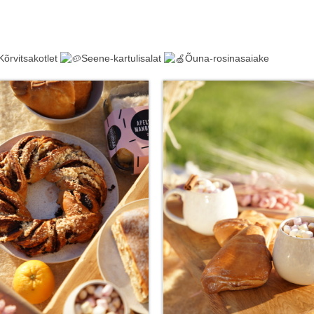
Kõrvitsakotlet
Seene-kartulisalat
Õuna-rosinasaiake