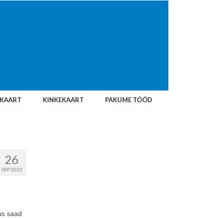
IKAART
KINKEKAART
PAKUME TÖÖD
26
SEP 2023
us saad