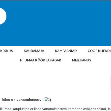
SKESKUS
KAUBAMAJA
KAMPAANIAD
COOP KLIEND
HIIUMAA KÖÖK JA PAGAR
MEIE PANUS
– käes on vananaistesuvi!
Hiiumaa kauplustes erilised vananaistesuve kampaaniaväljapanekud, k